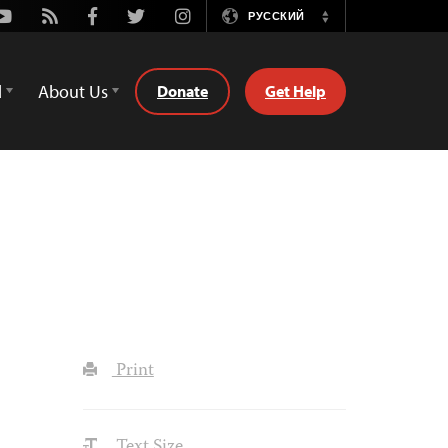
Youtube
Rss
Facebook
Twitter
Instagram
РУССКИЙ
Switch
Language
d
About Us
Donate
Get Help
Print
Text Size