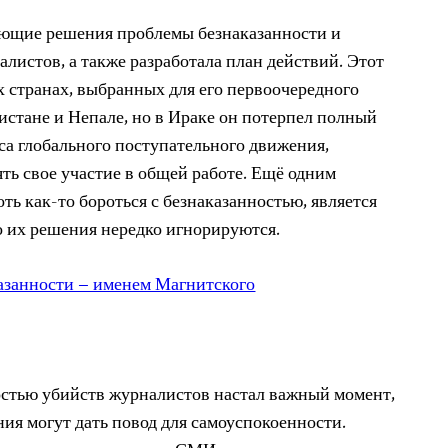
ющие решения проблемы безнаказанности и
листов, а также разработала план действий. Этот
х странах, выбранных для его первоочередного
истане и Непале, но в Ираке он потерпел полный
са глобального поступательного движения,
ь свое участие в общей работе. Ещё одним
оть как-то бороться с безнаказанностью, является
о их решения нередко игнорируются.
азанности – именем Магнитского
ностью убийств журналистов настал важный момент,
ия могут дать повод для самоуспокоенности.