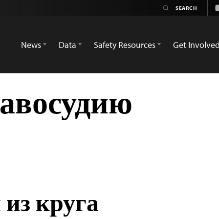
News
Data
Safety Resources
Get Involve
равосудию
 из круга