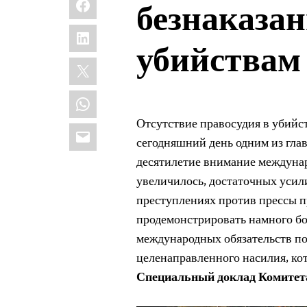
безнаказан
LinkedIn
убийствам
X
WhatsApp
Отсутствие правосудия в убийст
Email
сегодняшний день одним из глав
десятилетие внимание междуна
увеличилось, достаточных усил
преступлениях против прессы п
продемонстрировать намного б
международных обязательств по
целенаправленного насилия, ко
Специальный доклад Комитета