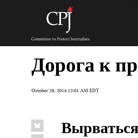
Skip
to
content
Committee
to
Protect
Journalists
Дорога к п
October 28, 2014 12:01 AM EDT
Share
Вырваться
Bluesky
this:
Facebook