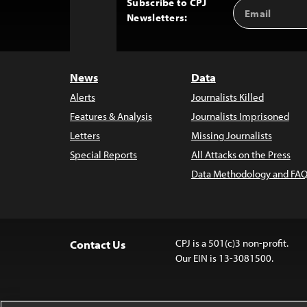
Subscribe to CPJ
Email
Back
Newsletters:
Address
to
Top
News
Data
Alerts
Journalists Killed
Features & Analysis
Journalists Imprisoned
Letters
Missing Journalists
Special Reports
All Attacks on the Press
Data Methodology and FAQ
CPJ is a 501(c)3 non-profit.
Contact Us
Our EIN is 13-3081500.