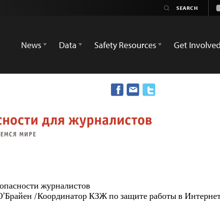
News
Data
Safety Resources
Get Involve
опасности журналистов
О’Брайен /Координатор КЗЖ по защите работы в Интерне