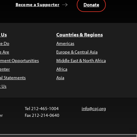
Donate
Become a Supporter
 Us
Countries & Regions
e Do
Americas
 Are
Europe & Central Asia
ment Opportunities
Middle East & North Africa
enter
Africa
al Statements
Asia
t Us
Tel 212-465-1004
info@cpj.org
er
Fax 212-214-0640