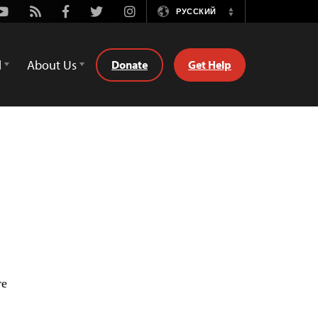
Youtube
Rss
Facebook
Twitter
Instagram
РУССКИЙ
Switch
Language
d
About Us
Donate
Get Help
те