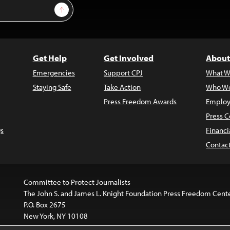
Sign Up
Get Help
Get Involved
About
Emergencies
Support CPJ
What W
Staying Safe
Take Action
Who We
Press Freedom Awards
Employ
Press C
s
Financi
Contac
Committee to Protect Journalists
The John S. and James L. Knight Foundation Press Freedom Cent
P.O. Box 2675
New York, NY 10108