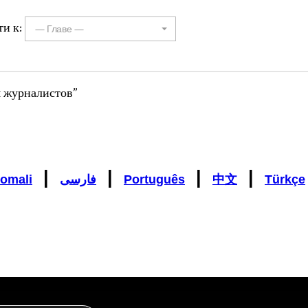
ти к:
— Главе —
я журналистов”
|
|
|
|
omali
فارسی
Português
中文
Türkçe