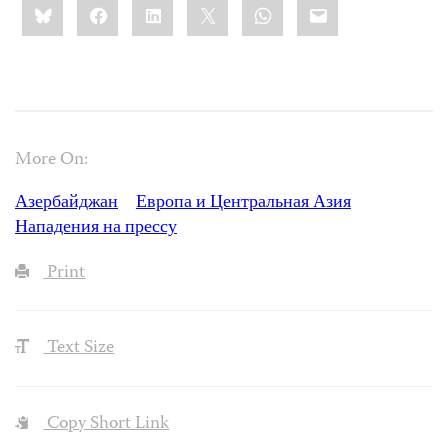
Bluesky
Facebook
LinkedIn
X
WhatsApp
Email
this:
More On:
Азербайджан
Европа и Центральная Азия
Нападения на прессу
Print
Text Size
Copy Short Link