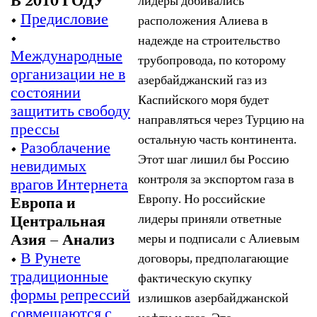
В 2010 ГОДУ
лидеры добивались
•
Предисловие
расположения Алиева в
•
надежде на строительство
Международные
трубопровода, по которому
организации не в
азербайджанский газ из
состоянии
Каспийского моря будет
защитить свободу
направляться через Турцию на
прессы
остальную часть континента.
•
Разоблачение
Этот шаг лишил бы Россию
невидимых
контроля за экспортом газа в
врагов Интернета
Европу. Но российские
Европа и
лидеры приняли ответные
Центральная
Азия – Анализ
меры и подписали с Алиевым
•
В Рунете
договоры, предполагающие
традиционные
фактическую скупку
формы репрессий
излишков азербайджанской
совмещаются с