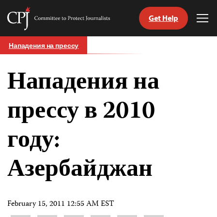
Get Help
Committee
Tog
to
Me
Skip
Protect
Нападения на прессу
to
Journalists
content
Нападения на
tch
nguage
прессу в 2010
году:
Азербайджан
February 15, 2011 12:55 AM EST
Share