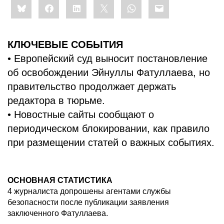
Bluesky
Facebook
LinkedIn
X
WhatsApp
Email
this:
КЛЮЧЕВЫЕ СОБЫТИЯ
• Европейский суд выносит постановление
об освобождении Эйнуллы Фатуллаева, но
правительство продолжает держать
редактора в тюрьме.
• Новостные сайты сообщают о
периодическом блокировании, как правило
при размещении статей о важных событиях.
ОСНОВНАЯ СТАТИСТИКА
4 журналиста допрошены агентами службы
безопасности после публикации заявления
заключенного Фатуллаева.