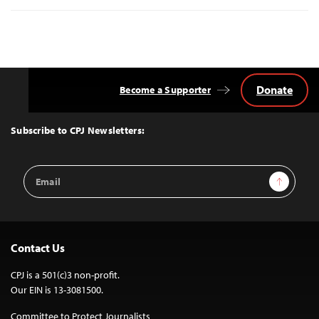
Donate
Become a Supporter
Back
to
Top
Subscribe to CPJ Newsletters:
Email
Sign Up
Address
Contact Us
CPJ is a 501(c)3 non-profit.
Our EIN is 13-3081500.
Committee to Protect Journalists