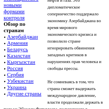
нефти и газа. Это
новыми
дипломатическое
формами
соперничество поддержало
контроля
экономику Азербайджана во
Обзор по
время мирового
странам
экономического кризиса и
•
Азербайджан
позволило стране
•
Армения
игнорировать обвинения
•
Беларусь
западных критиков в
•
Казахстан
•
Кыргызстан
нарушениях прав человека и
•
Россия
свободы прессы.
•
Сербия
•
Узбекистан
Не сомневаясь в том, что
•
Украина
страна сможет выдержать
•
Другие страны
международное давление,
власти продолжали держать в