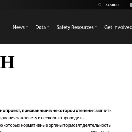
News
Data
Safety Resources
Get Involve
АН
нопроект, призванный в некоторой степени
смягчить
ования за клевету и несколько проредить
ю которых нормативные органы тормозят деятельность