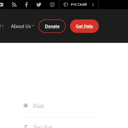
Youtube
Rss
Facebook
Twitter
Instagram
РУССКИЙ
Switch
Language
d
About Us
Donate
Get Help
Print
Text Size