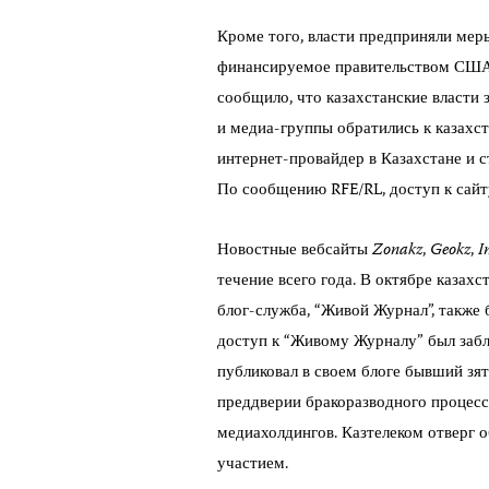
Кроме того, власти предприняли мер
финансируемое правительством США 
сообщило, что казахстанские власти 
и медиа-группы обратились к казахс
интернет-провайдер в Казахстане и 
По сообщению RFE/R
L
, доступ к са
Новостные вебсайты
Zonakz
,
Geokz
,
I
течение всего года. В октябре казах
блог-служба, “Живой Журнал”, также 
доступ к “Живому Журналу” был забл
публиковал в своем блоге бывший зят
преддверии бракоразводного процесс
медиахолдингов. Казтелеком отверг о
участием.