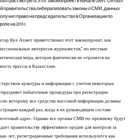
л рассмотреть этот законопроект в начале 2009 г. Он был
ий правительства либерализовать законы о СМИ, данных
 получил право на председательство в Организации по
пе на 2010 г.
ар Кул-Ахмет приветствовал этот законопроект, как
фессиональных интересов журналистов,” но местные
етическая мера, которая фактически не отразится на
ность прессы в Казахстане.
стерством культуры и информации с учетом некоторых
упраздняет избыточные процедуры при регистрации
асно которому все средства массовой информации должны
страцию каждый раз, когда в их руководящем составе
 почтовый адрес. Однако все органы СМИ по-прежнему будут
дает правительству эффективное орудие для контроля за
ько лет, регистрационные требования используются как