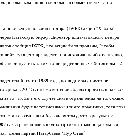
олдинговая компания находилась в совместном частно-
та по освещению войны и мира (IWPR) акции “Хабара”
через Казахскую биржу. Директор алма-атинского центра
лилов сообщил IWPR, что акции были проданы, “чтобы
сти действующего президента происходили наиболее плавно,
обы не допустить каких-то непредвиденных обстоятельств.”
зидентский пост с 1989 года, по-видимому ничто не
о срока в 2012 г. он сможет вновь баллотироваться на свой
л за то, чтобы в его случае снять ограничения на то, сколько
раничения будут восстановлены для его преемника, хотя пока
 это стало возможным благодаря тому, что в результате
07 г. в стране появился однопартийный законодательный
ают члены партии Назарбаева “Нур Отан.”