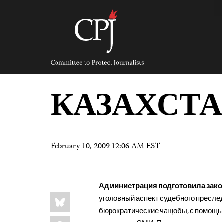
Skip
to
content
Committee
to
Protect
Journalists
КАЗАХСТ
February 10, 2009 12:06 AM EST
Администрация подготовила зако
Share
Bluesky
уголовный аспект судебного преслед
this:
бюрократические чащобы, с помощь
Facebook