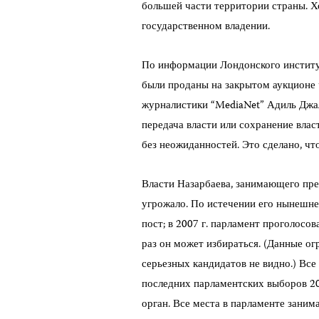
большей части территории страны. Х
государственном владении.
По информации Лондонского институ
были проданы на закрытом аукционе 
журналистики “
Media
Net” Адиль Джа
передача власти или сохранение вла
без неожиданностей. Это сделано, чт
Власти Назарбаева, занимающего пре
угрожало. По истечении его нынешнег
пост; в 2007 г. парламент проголосова
раз он может избираться. (Данные ог
серьезных кандидатов не видно.) Все
последних парламентских выборов 20
орган. Все места в парламенте заним