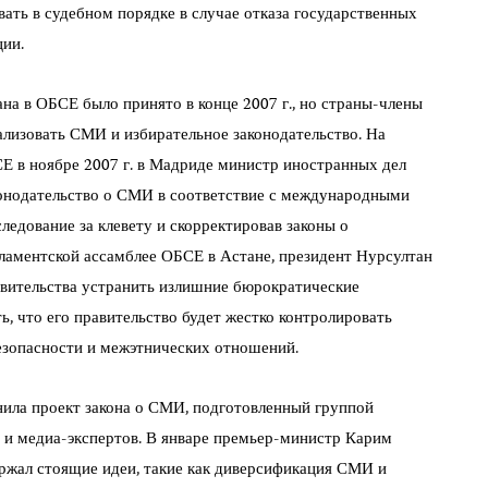
вать в судебном порядке в случае отказа государственных
ции.
на в ОБСЕ было принято в конце 2007 г., но страны-члены
ализовать СМИ и избирательное законодательство. На
Е в ноябре 2007 г. в Мадриде министр иностранных дел
онодательство о СМИ в соответствие с международными
ледование за клевету и скорректировав законы о
рламентской ассамблее ОБСЕ в Астане, президент Нурсултан
авительства устранить излишние бюрократические
ь, что его правительство будет жестко контролировать
езопасности и межэтнических отношений.
ила проект закона о СМИ, подготовленный группой
 и медиа-экспертов. В январе премьер-министр Карим
ржал стоящие идеи, такие как диверсификация СМИ и