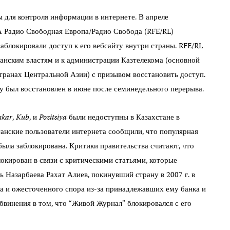
ы для контроля информации в интернете. В апреле
Радио Свободная Европа/Радио Свобода (RFE/RL)
заблокировали доступ к его вебсайту внутри страны. RFE/RL
танским властям и к администрации Казтелекома (основной
странах Центральной Азии) с призывом восстановить доступ.
йту был восстановлен в июне после семинедельного перерыва.
nkar
,
Kub
, и
Pozitsiya
были недоступны в Казахстане в
станские пользователи интернета сообщили, что популярная
была заблокирована. Критики правительства считают, что
окирован в связи с критическими статьями, которые
ь Назарбаева Рахат Алиев, покинувший страну в 2007 г. в
а и ожесточенного спора из-за принадлежавших ему банка и
бвинения в том, что “Живой Журнал” блокировался с его