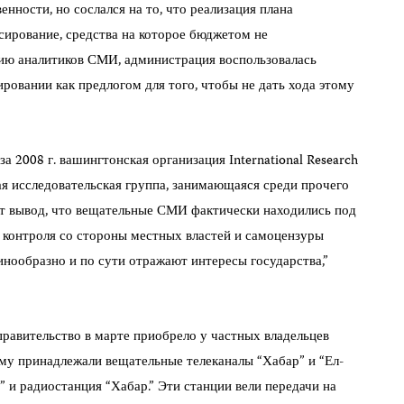
енности, но сослался на то, что реализация плана
сирование, средства на которое бюджетом не
ию аналитиков СМИ, администрация воспользовалась
ровании как предлогом для того, чтобы не дать хода этому
 2008 г. вашингтонская организация International Research
ая исследовательская группа, занимающаяся среди прочего
т вывод, что вещательные СМИ фактически находились под
е контроля со стороны местных властей и самоцензуры
нообразно и по сути отражают интересы государства,”
равительство в марте приобрело у частных владельцев
ому принадлежали вещательные телеканалы “Хабар” и “Ел-
” и радиостанция “Хабар.” Эти станции вели передачи на