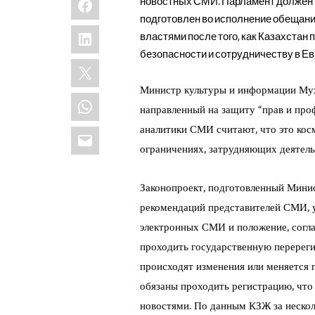
новостных СМИ. Парламент должен бы
подготовлен во исполнение обещан
LinkedIn
властями после того, как Казахстан
безопасности и сотрудничеству в Евро
X
Министр культуры и информации Мухт
WhatsApp
направленный на защиту “прав и про
Email
аналитики СМИ считают, что это косм
ограничениях, затрудняющих деятель
Законопроект, подготовленный Мини
рекомендаций представителей СМИ, 
электронных СМИ и положение, согл
проходить государственную перереги
происходят изменения или меняется
обязаны проходить регистрацию, что 
новостями. По данным КЗЖ за нескол