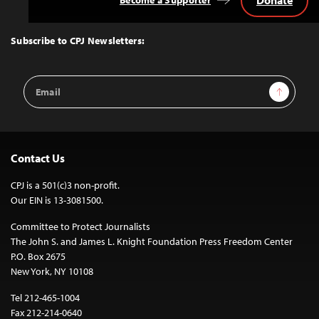
Donate
Become a Supporter
Back
to
Top
Subscribe to CPJ Newsletters:
Email
Sign Up
Address
Contact Us
CPJ is a 501(c)3 non-profit.
Our EIN is 13-3081500.
Committee to Protect Journalists
The John S. and James L. Knight Foundation Press Freedom Center
P.O. Box 2675
New York, NY 10108
Tel 212-465-1004
Fax 212-214-0640