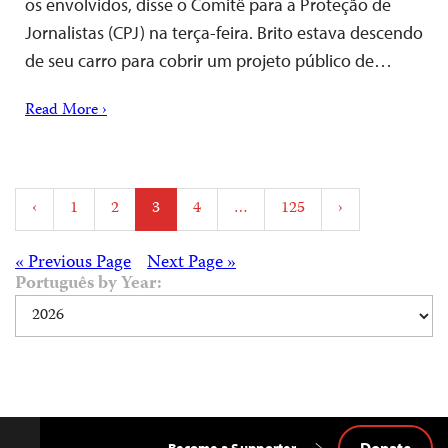
os envolvidos, disse o Comitê para a Proteção de
Jornalistas (CPJ) na terça-feira. Brito estava descendo
de seu carro para cobrir um projeto público de…
Read More ›
Posts
‹
1
2
3
4
…
125
›
pagination
Posts
« Previous Page
Next Page »
Português by Year:
navigation