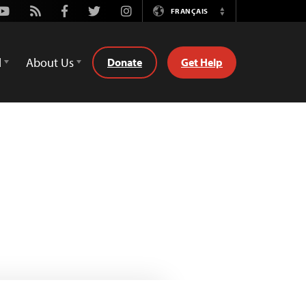
Youtube
Rss
Facebook
Twitter
Instagram
FRANÇAIS
Switch
Language
d
About Us
Donate
Get Help