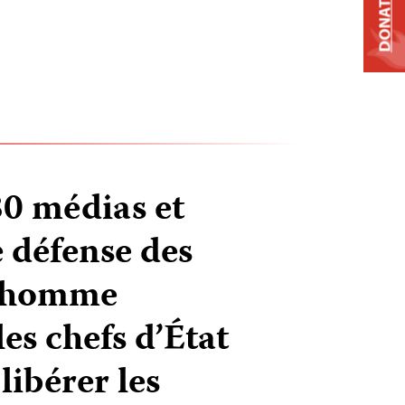
DONATE
80 médias et
 défense des
l’homme
es chefs d’État
 libérer les