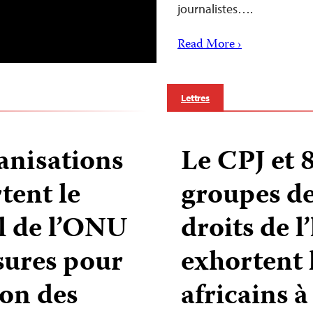
journalistes….
Read More ›
Lettres
anisations
Le CPJ et 
tent le
groupes de
l de l’ONU
droits de 
sures pour
exhortent l
ion des
africains à