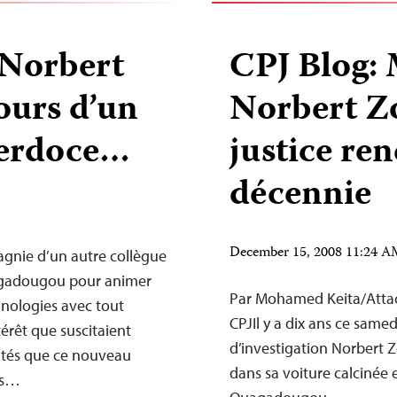
 Norbert
CPJ Blog: 
ours d’un
Norbert Z
cerdoce…
justice re
décennie
December 15, 2008 11:24 
pagnie d’un autre collègue
agadougou pour animer
Par Mohamed Keita/Attac
hnologies avec tout
CPJIl y a dix ans ce samedi
érêt que suscitaient
d’investigation Norbert Z
nités que ce nouveau
dans sa voiture calcinée 
es…