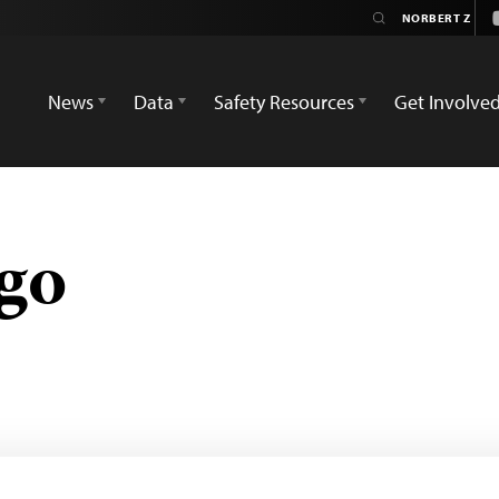
News
Data
Safety Resources
Get Involve
go