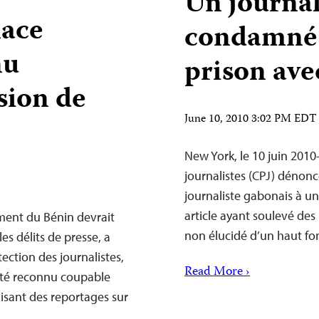
Un journal
nace
condamné 
nu
prison ave
sion de
June 10, 2010 3:02 PM EDT
New York, le 10 juin 201
journalistes (CPJ) dénon
journaliste gabonais à un
article ayant soulevé des 
ment du Bénin devrait
non élucidé d’un haut fo
s délits de presse, a
ection des journalistes,
Read More ›
 été reconnu coupable
aisant des reportages sur