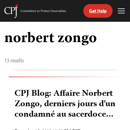
Get Help
Committee
Tog
to
Me
Skip
Protect
to
norbert zongo
Journalists
content
tch
nguage
13 results
CPJ Blog: Affaire Norbert
Zongo, derniers jours d’un
condamné au sacerdoce…