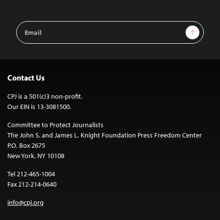
Email
Sign Up
Address
Contact Us
CPJ is a 501(c)3 non-profit.
Our EIN is 13-3081500.
Committee to Protect Journalists
The John S. and James L. Knight Foundation Press Freedom Center
P.O. Box 2675
New York, NY 10108
Tel 212-465-1004
Fax 212-214-0640
info@cpj.org