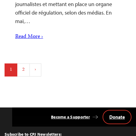
journalistes et mettant en place un organe
officiel de régulation, selon des médias. En
mai,…
Read More ›
Posts
1
2
›
pagination
Donate
Become a Supporter
Back
to
Top
Subscribe to CPJ Newsletters: