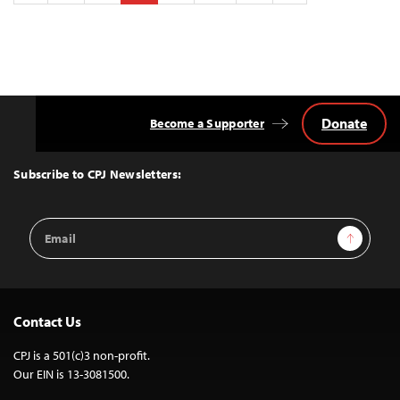
pagination
Donate
Become a Supporter
Back
to
Top
Subscribe to CPJ Newsletters:
Email
Sign Up
Address
Contact Us
CPJ is a 501(c)3 non-profit.
Our EIN is 13-3081500.