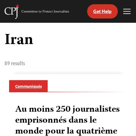
Get Help
Committee
Tog
to
Me
Skip
Protect
to
Iran
Journalists
content
tch
nguage
89 results
Communiqués
Au moins 250 journalistes
emprisonnés dans le
monde pour la quatrième