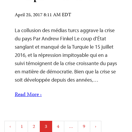
April 25, 2017 8:11 AM EDT
La collusion des médias turcs aggrave la crise
du pays Par Andrew Finkel Le coup d’État
sanglant et manqué de la Turquie le 15 juillet
2016, et la répression impitoyable qui en a
suivi témoignent de la crise croissante du pays
en matière de démocratie. Bien que la crise se
soit développée depuis des années,…
Read More ›
Posts
‹
1
2
3
4
…
9
›