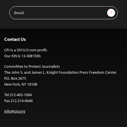
Email
Sign Up
Address
Contact Us
CPJ is a 501(c)3 non-profit.
Our EIN is 13-3081500.
Committee to Protect Journalists
The John S. and James L. Knight Foundation Press Freedom Center
P.O. Box 2675
New York, NY 10108
Tel 212-465-1004
Fax 212-214-0640
info@cpj.org