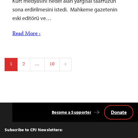
Kürt medyasını hedef alan yargısal taarruzun
sona erdirilmesini istedi. Mahkeme gazetenin
eski editörü ve…
Read More ›
Posts
1
2
…
10
›
pagination
Donate
Become a Supporter
Back
to
Top
Subscribe to CPJ Newsletters: