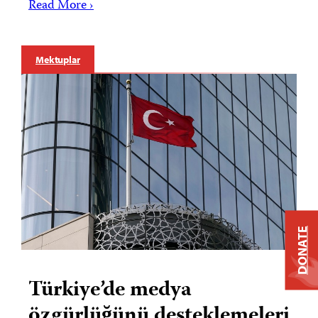
Read More ›
Mektuplar
DONATE
Türkiye’de medya
özgürlüğünü desteklemeleri