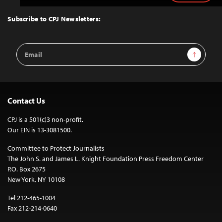
to
Top
Subscribe to CPJ Newsletters:
Email
Sign Up
Address
Contact Us
CPJ is a 501(c)3 non-profit.
Our EIN is 13-3081500.
Committee to Protect Journalists
The John S. and James L. Knight Foundation Press Freedom Center
P.O. Box 2675
New York, NY 10108
Tel 212-465-1004
Fax 212-214-0640