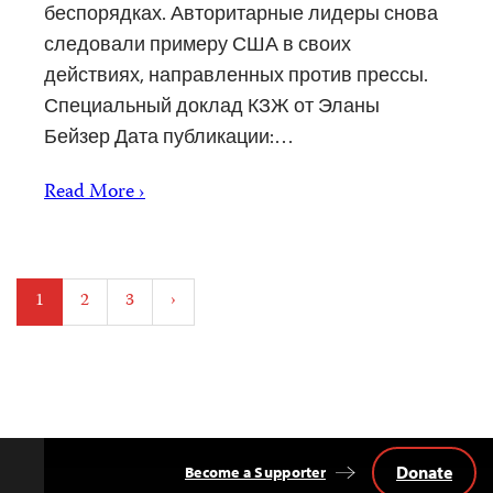
беспорядках. Авторитарные лидеры снова
следовали примеру США в своих
действиях, направленных против прессы.
Специальный доклад КЗЖ от Эланы
Бейзер Дата публикации:…
Read More ›
Posts
1
2
3
›
pagination
Donate
Become a Supporter
Back