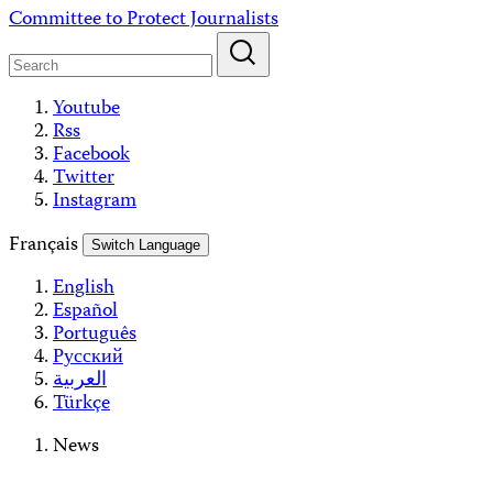
Skip
Committee to Protect Journalists
to
content
Youtube
Rss
Facebook
Twitter
Instagram
Français
Switch Language
English
Español
Português
Русский
العربية
Türkçe
News