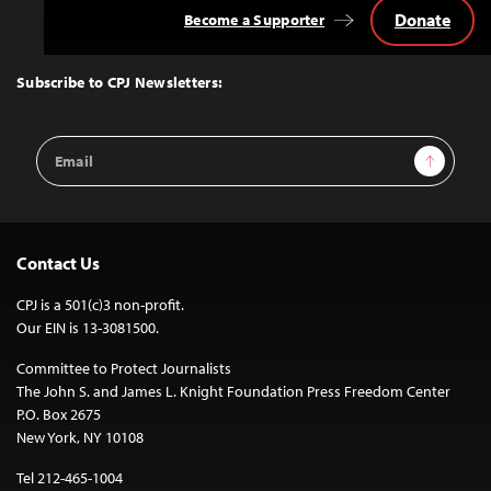
Donate
Become a Supporter
Back
to
Top
Subscribe to CPJ Newsletters:
Email
Sign Up
Address
Contact Us
CPJ is a 501(c)3 non-profit.
Our EIN is 13-3081500.
Committee to Protect Journalists
The John S. and James L. Knight Foundation Press Freedom Center
P.O. Box 2675
New York, NY 10108
Tel 212-465-1004