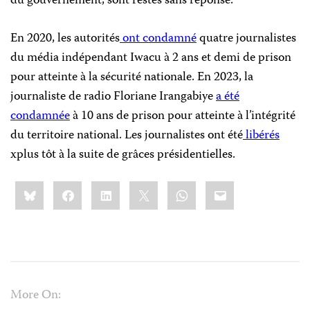
du gouvernement, sont restés sans réponse.
En 2020, les autorités
ont condamné
quatre journalistes
du média indépendant Iwacu à 2 ans et demi de prison
pour atteinte à la sécurité nationale. En 2023, la
journaliste de radio Floriane Irangabiye
a été
condamnée
à 10 ans de prison pour atteinte à l’intégrité
du territoire national. Les journalistes ont été
libérés
xplus tôt à la suite de grâces présidentielles.
Share
Bluesky
Facebook
LinkedIn
X
WhatsApp
Email
this:
More On: