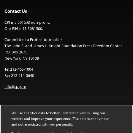
Contact Us
CPJ is a 501(c)3 non-profit.
Our EIN is 13-3081500.
Committee to Protect Journalists
The John S. and James L. Knight Foundation Press Freedom Center
P.O. Box 2675
New York, NY 10108
Tel 212-465-1004
Fax 212-214-0640
info@cpj.org
We use analytics data to better understand who is using our
website and improve your experience. The data is anonymous
and not associated with you personally.
Except where noted, text on this website is licensed under a
Creative
Commons Attribution-NonCommercial-NoDerivatives 4.0 International