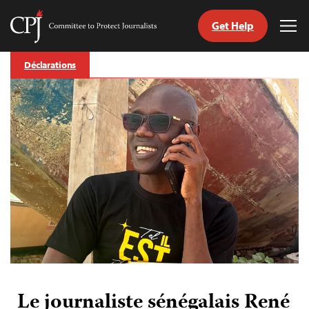
Get Help
Committee
Tog
to
Me
Skip
Protect
Déclarations
to
Journalists
content
tch
nguage
Le journaliste sénégalais René