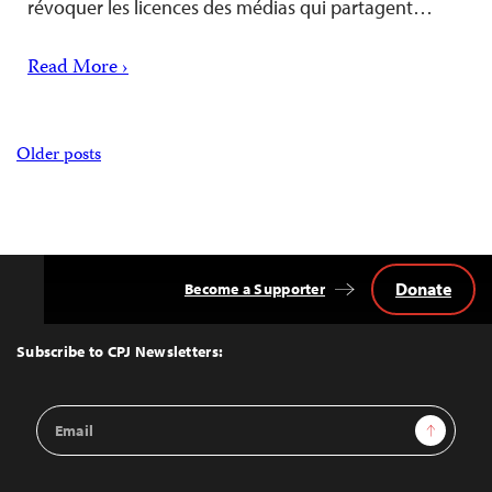
révoquer les licences des médias qui partagent…
Read More ›
Posts
Older posts
navigation
Donate
Become a Supporter
Back
to
Top
Subscribe to CPJ Newsletters:
Email
Sign Up
Address