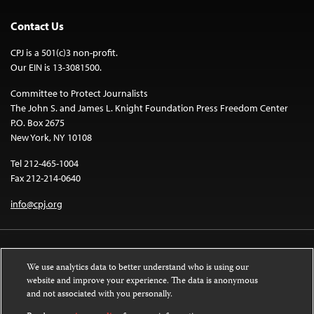
Contact Us
CPJ is a 501(c)3 non-profit.
Our EIN is 13-3081500.
Committee to Protect Journalists
The John S. and James L. Knight Foundation Press Freedom Center
P.O. Box 2675
New York, NY 10108
Tel 212-465-1004
Fax 212-214-0640
info@cpj.org
We use analytics data to better understand who is using our
website and improve your experience. The data is anonymous
and not associated with you personally.
Except where noted, text on this website is licensed under a
Creative
Commons Attribution-NonCommercial-NoDerivatives 4.0 International