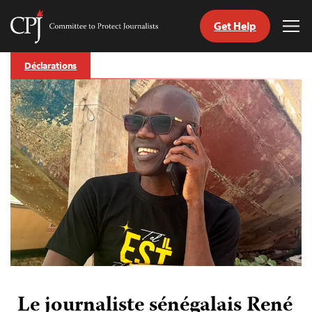
Get Help
Committee
Tog
to
Me
Skip
Protect
Déclarations
to
Journalists
content
tch
nguage
Le journaliste sénégalais René