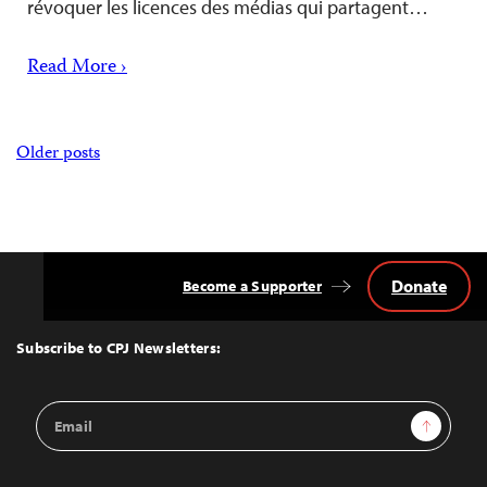
révoquer les licences des médias qui partagent…
Read More ›
Posts
Older posts
navigation
Donate
Become a Supporter
Back
to
Top
Subscribe to CPJ Newsletters:
Email
Sign Up
Address