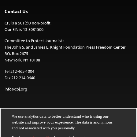
Contact Us
CPJ is a 501(c)3 non-profit.
Our EIN is 13-3081500.
Committee to Protect Journalists
The John S. and James L. Knight Foundation Press Freedom Center
P.O. Box 2675
New York, NY 10108
Tel 212-465-1004
Fax 212-214-0640
info@cpj.org
We use analytics data to better understand who is using our
website and improve your experience. The data is anonymous
and not associated with you personally.
Except where noted, text on this website is licensed under a
Creative
Commons Attribution-NonCommercial-NoDerivatives 4.0 International