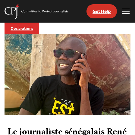
Get Help
Committee
Tog
to
Me
Skip
Protect
Déclarations
to
Journalists
content
tch
nguage
Le journaliste sénégalais René