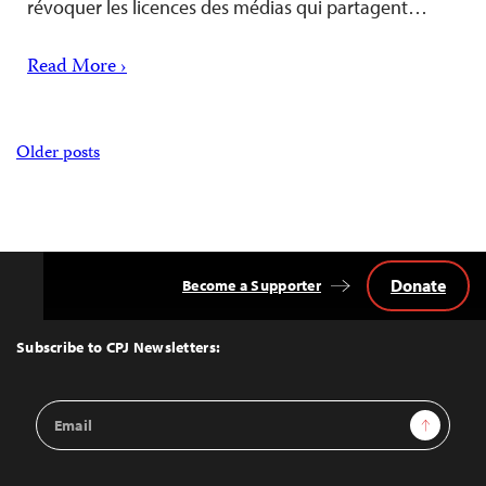
révoquer les licences des médias qui partagent…
Read More ›
Posts
Older posts
navigation
Donate
Become a Supporter
Back
to
Top
Subscribe to CPJ Newsletters:
Email
Sign Up
Address