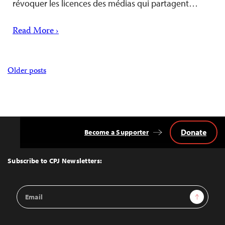
révoquer les licences des médias qui partagent…
Read More ›
Posts
Older posts
navigation
Donate
Become a Supporter
Back
to
Top
Subscribe to CPJ Newsletters:
Email
Sign Up
Address