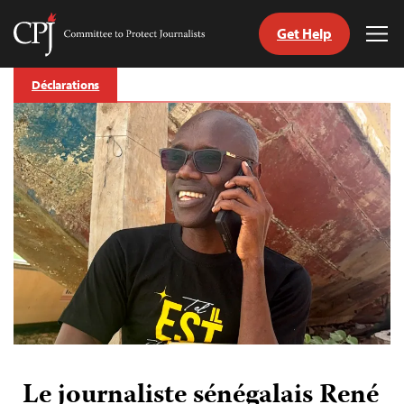
Get Help
Committee
Tog
to
Me
Skip
Protect
Déclarations
to
Journalists
content
tch
nguage
Le journaliste sénégalais René