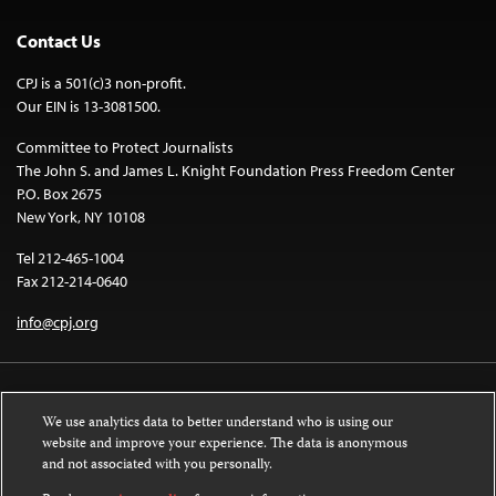
Contact Us
CPJ is a 501(c)3 non-profit.
Our EIN is 13-3081500.
Committee to Protect Journalists
The John S. and James L. Knight Foundation Press Freedom Center
P.O. Box 2675
New York, NY 10108
Tel 212-465-1004
Fax 212-214-0640
info@cpj.org
We use analytics data to better understand who is using our
website and improve your experience. The data is anonymous
and not associated with you personally.
Except where noted, text on this website is licensed under a
Creative
Commons Attribution-NonCommercial-NoDerivatives 4.0 International