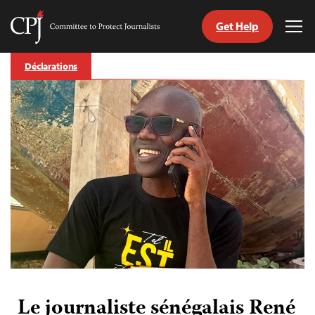
Get Help
Committee
Tog
to
Me
Skip
Protect
Déclarations
to
Journalists
content
tch
nguage
Le journaliste sénégalais René