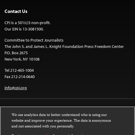
Contact Us
CPJ is a 501(c)3 non-profit.
Our EIN is 13-3081500.
Committee to Protect Journalists
The John S. and James L. Knight Foundation Press Freedom Center
P.O. Box 2675
New York, NY 10108
Tel 212-465-1004
Fax 212-214-0640
info@cpj.org
We use analytics data to better understand who is using our
website and improve your experience. The data is anonymous
and not associated with you personally.
Except where noted, text on this website is licensed under a
Creative
Commons Attribution-NonCommercial-NoDerivatives 4.0 International