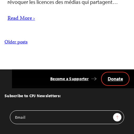
révoquer les licences des médias qui partagent…
Read More ›
Posts
Older posts
navigation
Donate
Become a Supporter
Back
to
Top
Subscribe to CPJ Newsletters:
Email
Sign Up
Address