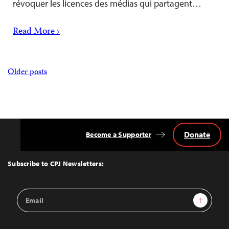
révoquer les licences des médias qui partagent…
Read More ›
Posts
Older posts
navigation
Donate
Become a Supporter
Back
to
Top
Subscribe to CPJ Newsletters:
Email
Sign Up
Address