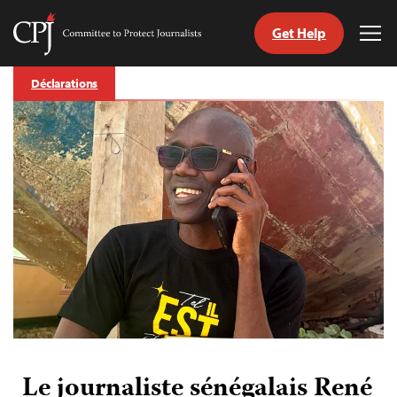
Get Help
Committee
Tog
to
Me
Skip
Protect
Déclarations
to
Journalists
content
tch
nguage
Le journaliste sénégalais René