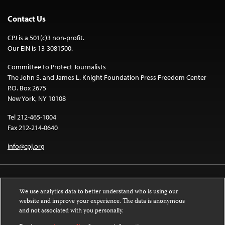
Contact Us
CPJ is a 501(c)3 non-profit.
Our EIN is 13-3081500.
Committee to Protect Journalists
The John S. and James L. Knight Foundation Press Freedom Center
P.O. Box 2675
New York, NY 10108
Tel 212-465-1004
Fax 212-214-0640
info@cpj.org
We use analytics data to better understand who is using our
website and improve your experience. The data is anonymous
and not associated with you personally.
Except where noted, text on this website is licensed under a
Creative
Commons Attribution-NonCommercial-NoDerivatives 4.0 International