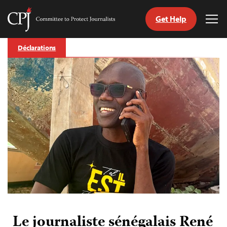
Get Help
Committee
Tog
to
Me
Skip
Protect
Déclarations
to
Journalists
content
tch
nguage
Le journaliste sénégalais René