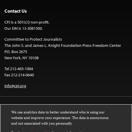
Contact Us
CPJ is a 501(c)3 non-profit.
Our EIN is 13-3081500.
Committee to Protect Journalists
The John S. and James L. Knight Foundation Press Freedom Center
P.O. Box 2675
New York, NY 10108
Tel 212-465-1004
Fax 212-214-0640
info@cpj.org
We use analytics data to better understand who is using our
website and improve your experience. The data is anonymous
and not associated with you personally.
Except where noted, text on this website is licensed under a
Creative
Commons Attribution-NonCommercial-NoDerivatives 4.0 International