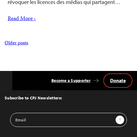
révoquer les licences des médias qui partagent…
Read More ›
Posts
Older posts
navigation
Donate
Become a Supporter
Back
to
Top
Subscribe to CPJ Newsletters:
Email
Sign Up
Address