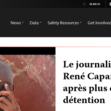
News
Data
Safety Resources
Get Involve
Le journali
René Capai
après plus 
détention