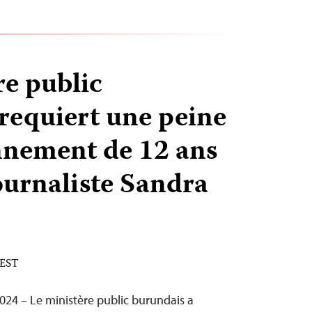
re public
requiert une peine
nnement de 12 ans
ournaliste Sandra
 EST
24 – Le ministère public burundais a