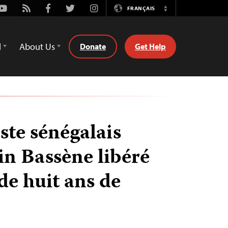
Youtube
Rss
Facebook
Twitter
Instagram
FRANÇAIS
Switch
Language
d
About Us
Donate
Get Help
ste sénégalais
n Bassène libéré
de huit ans de