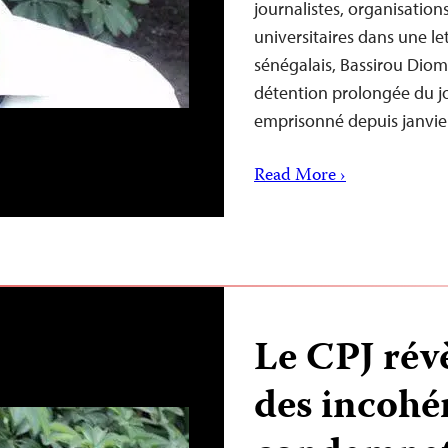
journalistes, organisations
universitaires dans une le
sénégalais, Bassirou Dioma
détention prolongée du jo
emprisonné depuis janvi
Read More ›
Le CPJ révè
des incohé