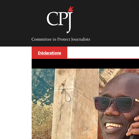
Skip
to
content
Committee
to
Protect
Journalists
Déclarations