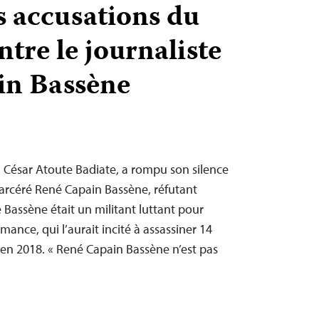
s accusations du
tre le journaliste
in Bassène
s, César Atoute Badiate, a rompu son silence
ncarcéré René Capain Bassène, réfutant
e Bassène était un militant luttant pour
ance, qui l’aurait incité à assassiner 14
 en 2018. « René Capain Bassène n’est pas
…