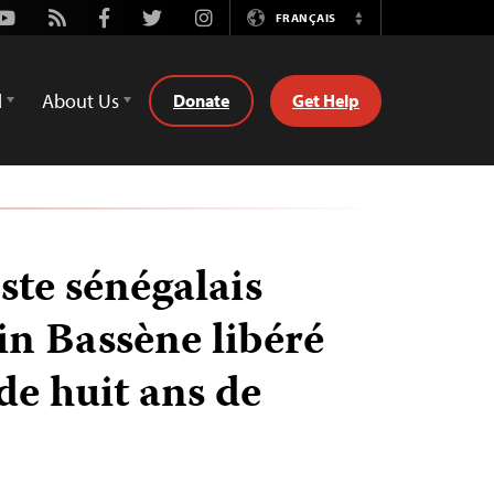
Youtube
Rss
Facebook
Twitter
Instagram
FRANÇAIS
Switch
Language
d
About Us
Donate
Get Help
ste sénégalais
n Bassène libéré
de huit ans de