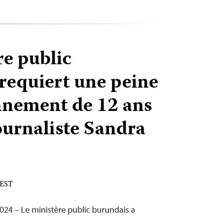
re public
requiert une peine
nnement de 12 ans
ournaliste Sandra
 EST
24 – Le ministère public burundais a