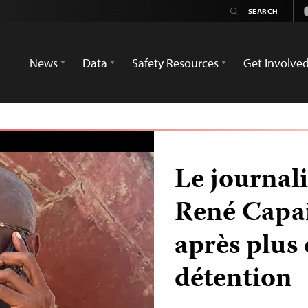
News
Data
Safety Resources
Get Involve
Le journali
René Capai
après plus 
détention