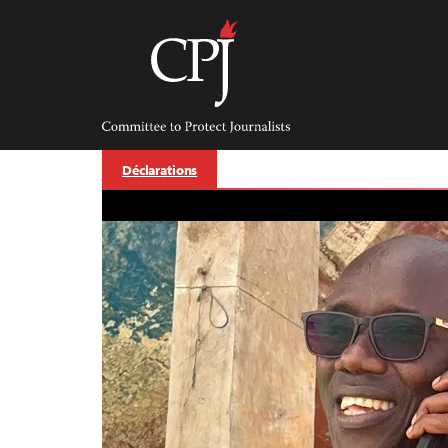
Skip
to
content
Committee
to
Protect
Journalists
Déclarations