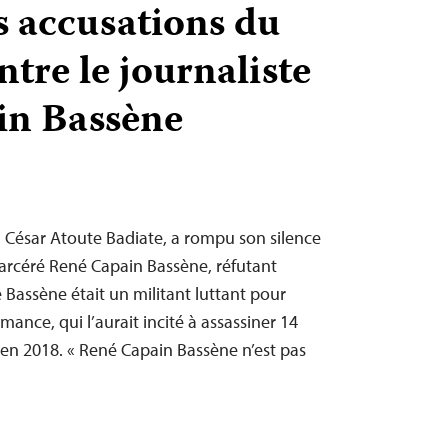
s accusations du
tre le journaliste
in Bassène
s, César Atoute Badiate, a rompu son silence
ncarcéré René Capain Bassène, réfutant
e Bassène était un militant luttant pour
ance, qui l’aurait incité à assassiner 14
 en 2018. « René Capain Bassène n’est pas
…