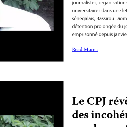
journalistes, organisations
universitaires dans une le
sénégalais, Bassirou Dioma
détention prolongée du jo
emprisonné depuis janvi
Read More ›
Le CPJ révè
des incohé