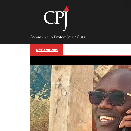
Skip
to
content
Committee
to
Protect
Journalists
Déclarations