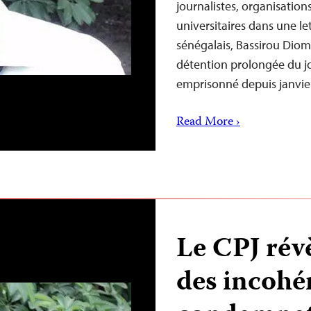
journalistes, organisations
universitaires dans une le
sénégalais, Bassirou Dioma
détention prolongée du jo
emprisonné depuis janvi
Read More ›
Le CPJ révè
des incohé