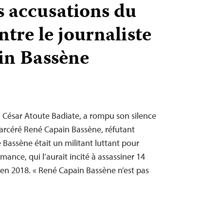
s accusations du
tre le journaliste
in Bassène
s, César Atoute Badiate, a rompu son silence
ncarcéré René Capain Bassène, réfutant
e Bassène était un militant luttant pour
ance, qui l’aurait incité à assassiner 14
 en 2018. « René Capain Bassène n’est pas
…