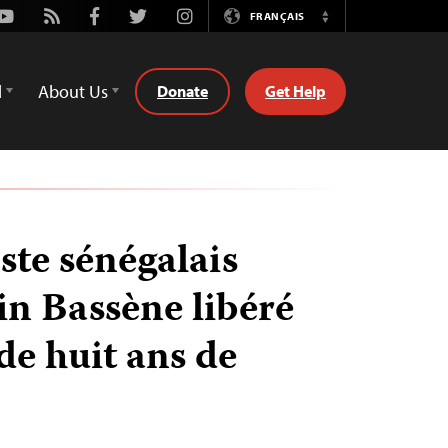
Youtube
Rss
Facebook
Twitter
Instagram
FRANÇAIS
Switch
Language
d
About Us
Donate
Get Help
ste sénégalais
n Bassène libéré
de huit ans de