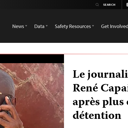
News
Data
Safety Resources
Get Involve
Le journali
René Capai
après plus 
détention