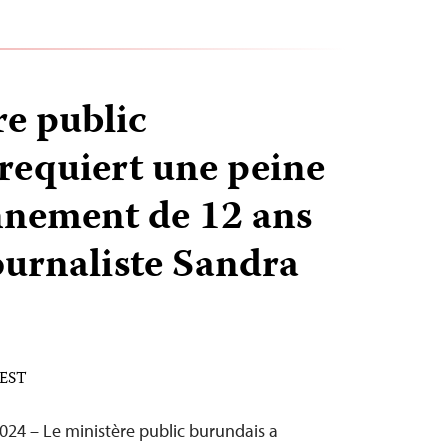
re public
requiert une peine
nnement de 12 ans
ournaliste Sandra
 EST
24 – Le ministère public burundais a