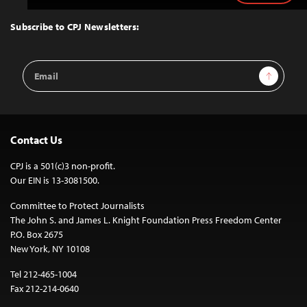
to
Top
Subscribe to CPJ Newsletters:
Email
Sign Up
Address
Contact Us
CPJ is a 501(c)3 non-profit.
Our EIN is 13-3081500.
Committee to Protect Journalists
The John S. and James L. Knight Foundation Press Freedom Center
P.O. Box 2675
New York, NY 10108
Tel 212-465-1004
Fax 212-214-0640