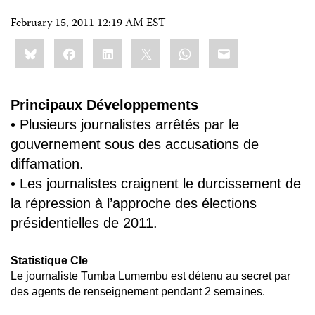
February 15, 2011 12:19 AM EST
Share
Bluesky
Facebook
LinkedIn
X
WhatsApp
Email
this:
Principaux Développements
• Plusieurs journalistes arrêtés par le
gouvernement sous des accusations de
diffamation.
• Les journalistes craignent le durcissement de
la répression à l’approche des élections
présidentielles de 2011.
Statistique Cle
Le journaliste Tumba Lumembu est détenu au secret par
des agents de renseignement pendant 2 semaines.