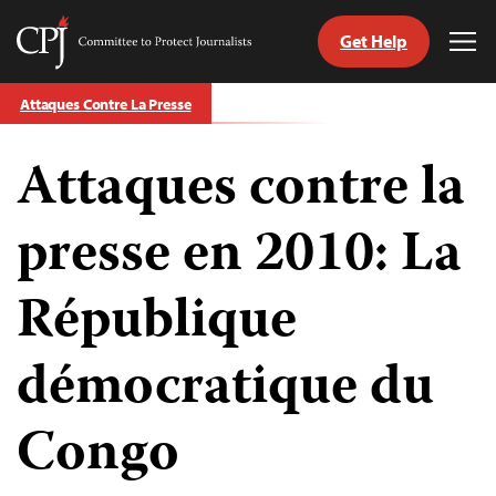
Get Help
Committee
Tog
to
Me
Skip
Protect
Attaques Contre La Presse
to
Journalists
content
Attaques contre la
tch
nguage
presse en 2010: La
République
démocratique du
Congo