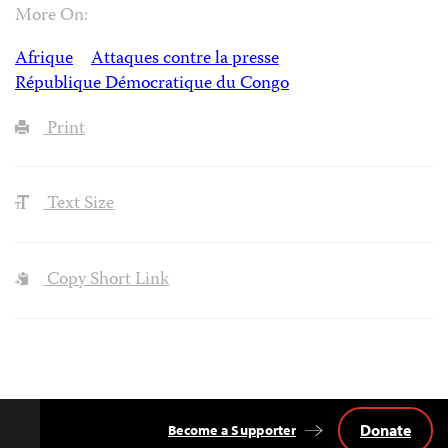
More On:
Afrique
Attaques contre la presse
République Démocratique du Congo
Print
Text Size
Copy Short Link
Donate
Become a Supporter
Back