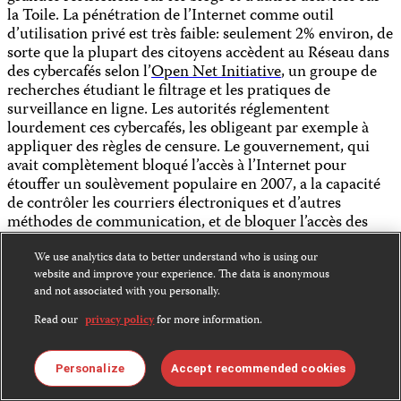
la Toile. La pénétration de l’Internet comme outil
d’utilisation privé est très faible: seulement 2% environ, de
sorte que la plupart des citoyens accèdent au Réseau dans
des cybercafés selon l’
Open Net Initiative
,
un groupe de
recherches étudiant le filtrage et les pratiques de
surveillance en ligne
. Les autorités réglementent
lourdement ces cybercafés, les obligeant par exemple à
appliquer des règles de censure. Le gouvernement, qui
avait complètement bloqué l’accès à l’Internet pour
étouffer un soulèvement populaire en 2007, a la capacité
de contrôler les courriers électroniques et d’autres
méthodes de communication, et de bloquer l’accès des
usagers à certains sites politiques de l’opposition, selon
l’Open Net Initiative. Au moins deux bloggeurs sont
We use analytics data to better understand who is using our
website and improve your experience. The data is anonymous
actuellement en prison.
and not associated with you personally.
Illustration
: Le bloggeur Maung Thura, plus connu sous
le nom de Zarganar, est en train de purger une peine
Read our
privacy policy
for more information.
d’emprisonnement de 59 ans pour avoir diffusé des
séquences vidéo, après le passage du cyclone Nargis en
2008.
Personalize
Accept recommended cookies