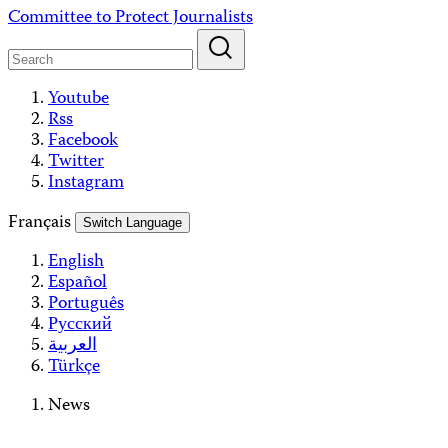
Skip
Committee to Protect Journalists
to
content
Youtube
Rss
Facebook
Twitter
Instagram
Français
Switch Language
English
Español
Português
Русский
العربية
Türkçe
News