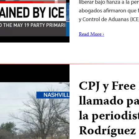
liberar bajo fianza a la p
abogados afirmaron que fu
y Control de Aduanas (ICE,
Read More ›
CPJ y Free 
llamado pa
la periodis
Rodríguez 