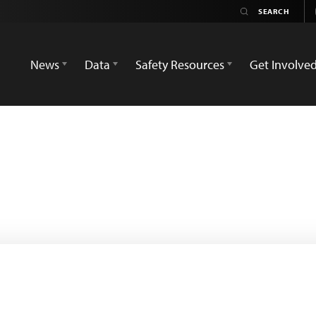
News
Data
Safety Resources
Get Involve