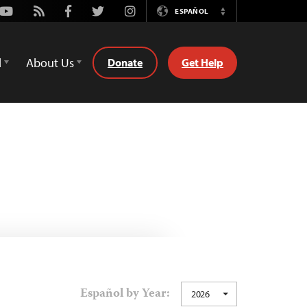
Youtube
Rss
Facebook
Twitter
Instagram
ESPAÑOL
Switch
Language
d
About Us
Donate
Get Help
Español by Year:
2026