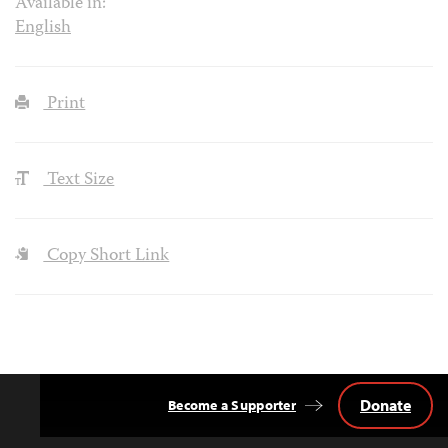
Available in:
English
Print
Text Size
Copy Short Link
Donate
Become a Supporter
Back
to