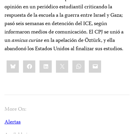
opinión en un periódico estudiantil criticando la
respuesta de la escuela a la guerra entre Israel y Gaza;
pasó seis semanas en detención del ICE, según
informaron medios de comunicación. El CPJ se unió a
un
amicus curiae
en la apelación de Öztürk, y ella
abandonó los Estados Unidos al finalizar sus estudios.
Share
Bluesky
Facebook
LinkedIn
X
WhatsApp
Email
this:
More On:
Alertas