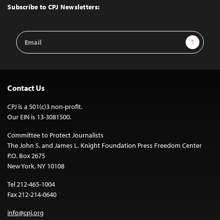
Top
Subscribe to CPJ Newsletters:
Email
Sign Up
Address
Contact Us
CPJ is a 501(c)3 non-profit.
Our EIN is 13-3081500.
Committee to Protect Journalists
The John S. and James L. Knight Foundation Press Freedom Center
P.O. Box 2675
New York, NY 10108
Tel 212-465-1004
Fax 212-214-0640
info@cpj.org