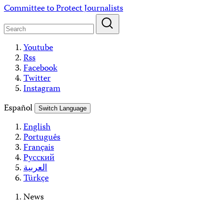
Skip
Committee to Protect Journalists
to
content
Youtube
Rss
Facebook
Twitter
Instagram
Español
Switch Language
English
Português
Français
Русский
العربية
Türkçe
News