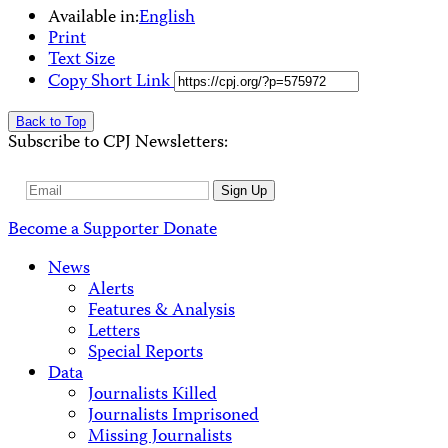
Available in:
English
Print
Text Size
Copy Short Link
Back to Top
Subscribe to CPJ Newsletters:
Email
Sign Up
Address
Become a Supporter
Donate
News
Alerts
Features & Analysis
Letters
Special Reports
Data
Journalists Killed
Journalists Imprisoned
Missing Journalists