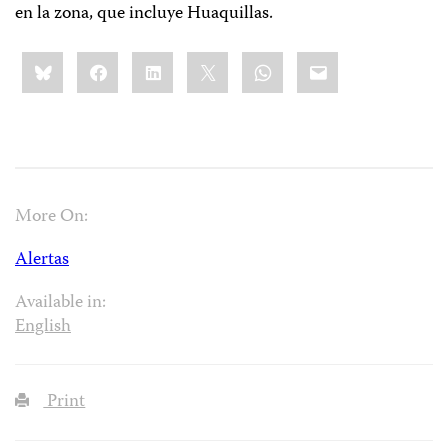
en la zona, que incluye Huaquillas.
Share
Bluesky
Facebook
LinkedIn
X
WhatsApp
Email
this:
More On:
Alertas
Available in:
English
Print