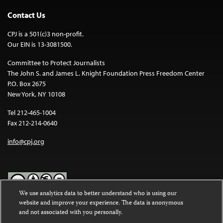
Contact Us
CPJ is a 501(c)3 non-profit.
Our EIN is 13-3081500.
Committee to Protect Journalists
The John S. and James L. Knight Foundation Press Freedom Center
P.O. Box 2675
New York, NY 10108
Tel 212-465-1004
Fax 212-214-0640
info@cpj.org
We use analytics data to better understand who is using our
website and improve your experience. The data is anonymous
Except where noted, text on this website is licensed under a
Creative
and not associated with you personally.
Commons Attribution-NonCommercial-NoDerivatives 4.0