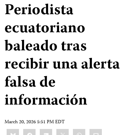
Periodista
ecuatoriano
baleado tras
recibir una alerta
falsa de
información
March 20, 2026 5:51 PM EDT
Share
Bluesky
Facebook
LinkedIn
X
WhatsApp
Email
this: