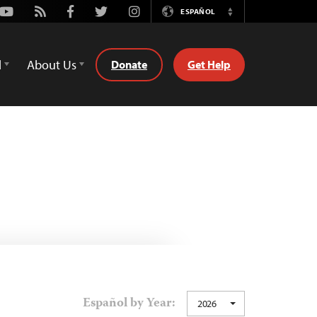
Youtube
Rss
Facebook
Twitter
Instagram
ESPAÑOL
Switch
Language
d
About Us
Donate
Get Help
Español by Year:
2026