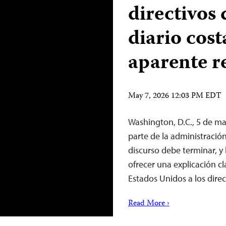
directivos
diario cost
aparente r
May 7, 2026 12:03 PM EDT
Washington, D.C., 5 de m
parte de la administració
discurso debe terminar, y
ofrecer una explicación cl
Estados Unidos a los dire
Read More ›