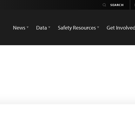
News
Data
Safety Resources
Get Involve