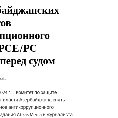
байджанских
ов
пционного
 РСЕ/РС
 перед судом
 EST
024 г. – Комитет по защите
т власти Азербайджана снять
енов антикоррупционного
здания Abzas Media и журналиста-