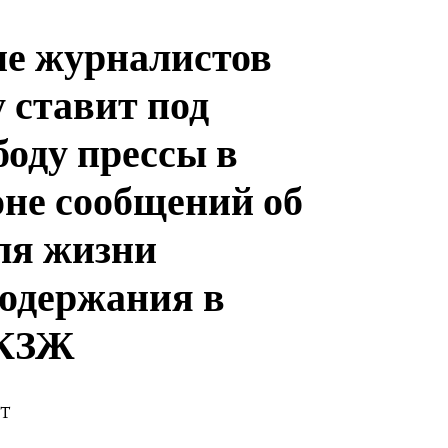
е журналистов
 ставит под
боду прессы в
оне сообщений об
ля жизни
содержания в
 КЗЖ
ST