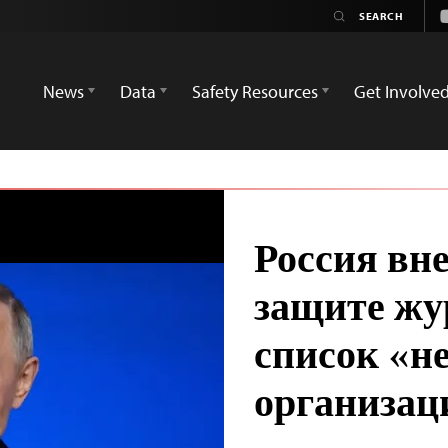
News
Data
Safety Resources
Get Involve
Россия вн
защите жу
список «н
организац