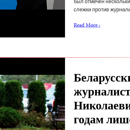
был отмечен нескольки
слежки против журнал
Read More ›
Беларусск
журналист
Николаеви
годам лиш