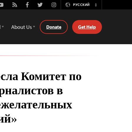
Youtube
Rss
Facebook
Twitter
Instagram
РУССКИЙ
Switch
Language
d
About Us
Donate
Get Help
есла Комитет по
рналистов в
ежелательных
ий»