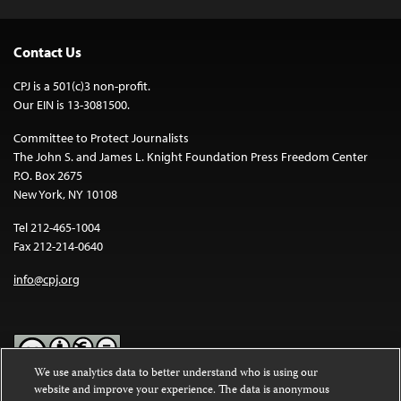
Contact Us
CPJ is a 501(c)3 non-profit.
Our EIN is 13-3081500.
Committee to Protect Journalists
The John S. and James L. Knight Foundation Press Freedom Center
P.O. Box 2675
New York, NY 10108
Tel 212-465-1004
Fax 212-214-0640
info@cpj.org
We use analytics data to better understand who is using our
website and improve your experience. The data is anonymous
Except where noted, text on this website is licensed under a
Creative