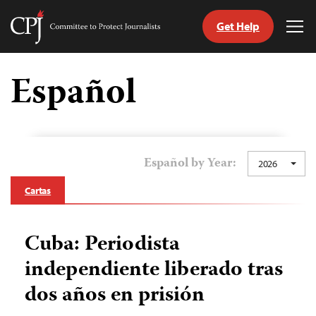
Get Help
Committee
Tog
to
Me
Skip
Protect
to
Español
Journalists
content
tch
guage
Español by Year:
2026
Cartas
Cuba: Periodista
independiente liberado tras
dos años en prisión