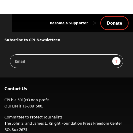
Donate
Become a Supporter
Back
to
Top
Subscribe to CPJ Newsletters:
Email
Sign Up
Address
Contact Us
CPJ is a 501(c)3 non-profit.
Our EIN is 13-3081500.
Committee to Protect Journalists
The John S. and James L. Knight Foundation Press Freedom Center
P.O. Box 2675