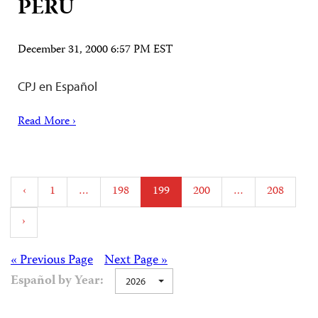
PERÚ
December 31, 2000 6:57 PM EST
CPJ en Español
Read More ›
Posts
‹
1
…
198
199
200
…
208
pagination
›
Posts
« Previous Page
Next Page »
Español by Year:
2026
navigation