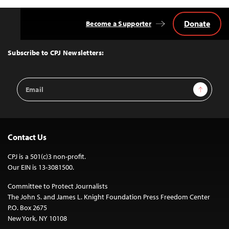
Donate
Become a Supporter
Back
to
Top
Subscribe to CPJ Newsletters:
Email
Sign Up
Address
Contact Us
CPJ is a 501(c)3 non-profit.
Our EIN is 13-3081500.
Committee to Protect Journalists
The John S. and James L. Knight Foundation Press Freedom Center
P.O. Box 2675
New York, NY 10108