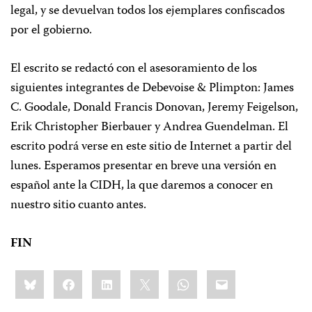
legal, y se devuelvan todos los ejemplares confiscados
por el gobierno.
El escrito se redactó con el asesoramiento de los
siguientes integrantes de Debevoise & Plimpton: James
C. Goodale, Donald Francis Donovan, Jeremy Feigelson,
Erik Christopher Bierbauer y Andrea Guendelman. El
escrito podrá verse en este sitio de Internet a partir del
lunes. Esperamos presentar en breve una versión en
español ante la CIDH, la que daremos a conocer en
nuestro sitio cuanto antes.
FIN
Share
Bluesky
Facebook
LinkedIn
X
WhatsApp
Email
this: