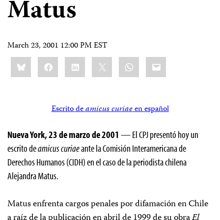
Matus
March 23, 2001 12:00 PM EST
Share
Bluesky
Facebook
LinkedIn
X
WhatsApp
Email
this:
Escrito de
amicus curiae
en español
Nueva York, 23 de marzo de 2001
— El CPJ presentó hoy un
escrito de
amicus curiae
ante la Comisión Interamericana de
Derechos Humanos (CIDH) en el caso de la periodista chilena
Alejandra Matus.
Matus enfrenta cargos penales por difamación en Chile
a raíz de la publicación en abril de 1999 de su obra
El