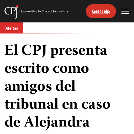
Get Help
Committee
Tog
to
Me
Skip
Protect
Alertas
to
Journalists
content
El CPJ presenta
tch
guage
escrito como
amigos del
tribunal en caso
de Alejandra