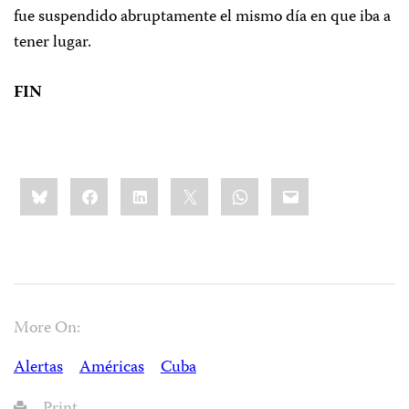
fue suspendido abruptamente el mismo día en que iba a
tener lugar.
FIN
Share
Bluesky
Facebook
LinkedIn
X
WhatsApp
Email
this:
More On:
Alertas
Américas
Cuba