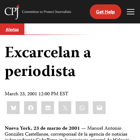
Get Help
Committee
Tog
to
Me
Skip
Protect
Alertas
to
Journalists
content
Excarcelan a
tch
guage
periodista
March 23, 2001 12:00 PM EST
Share
Bluesky
Facebook
LinkedIn
X
WhatsApp
Email
this:
Nueva York, 23 de marzo de 2001 —
Manuel Antonio
González Castellanos, corresponsal de la agencia de noticias