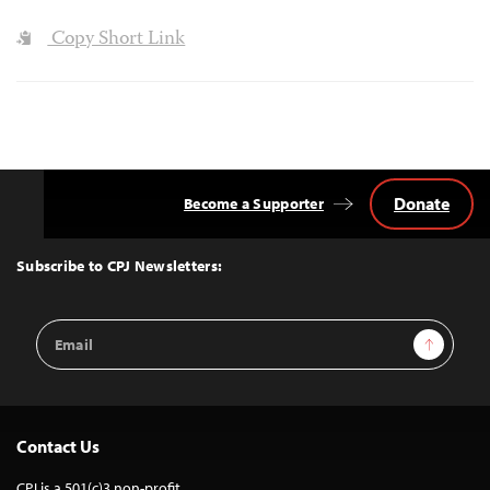
Copy Short Link
Donate
Become a Supporter
Back
to
Top
Subscribe to CPJ Newsletters:
Email
Sign Up
Address
Contact Us
CPJ is a 501(c)3 non-profit.