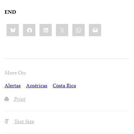
END
Share
Bluesky
Facebook
LinkedIn
X
WhatsApp
Email
this:
More On:
Alertas
Américas
Costa Rica
Print
Text Size