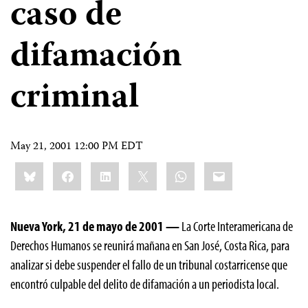
caso de
difamación
criminal
May 21, 2001 12:00 PM EDT
Share
Bluesky
Facebook
LinkedIn
X
WhatsApp
Email
this:
Nueva York, 21 de mayo de 2001 —
La Corte Interamericana de
Derechos Humanos se reunirá mañana en San José, Costa Rica, para
analizar si debe suspender el fallo de un tribunal costarricense que
encontró culpable del delito de difamación a un periodista local.