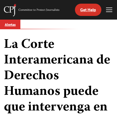
Get Help
Committee
Tog
to
Me
Skip
Protect
Alertas
to
Journalists
content
La Corte
tch
guage
Interamericana de
Derechos
Humanos puede
que intervenga en