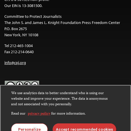
Our EIN is 13-3081500.
Committee to Protect Journalists
The John S. and James L. Knight Foundation Press Freedom Center
P.O. Box 2675
New York, NY 10108
Tel 212-465-1004
Fax 212-214-0640
info@cpj.org
We use analytics data to better understand who is using our
website and improve your experience. The data is anonymous
Except where noted, text on this website is licensed under a
Creative
and not associated with you personally.
Commons Attribution-NonCommercial-NoDerivatives 4.0
International License
.
Read our
privacy policy
for more information.
Images and other media are not covered by the Creative Commons
license. For more information about permissions, see our
FAQs
.
Personalize
Accept recommended cookies