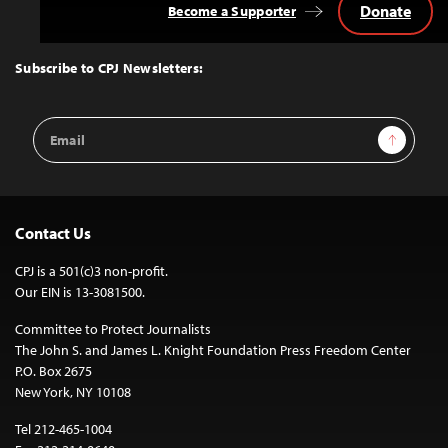
Donate
Become a Supporter
Back
to
Top
Subscribe to CPJ Newsletters:
Email
Sign Up
Address
Contact Us
CPJ is a 501(c)3 non-profit.
Our EIN is 13-3081500.
Committee to Protect Journalists
The John S. and James L. Knight Foundation Press Freedom Center
P.O. Box 2675
New York, NY 10108
Tel 212-465-1004