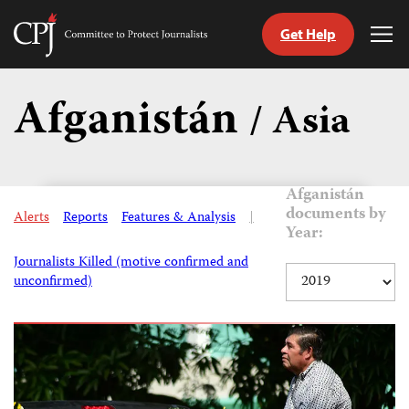
Get Help
Committee
Tog
to
Me
Skip
Protect
to
Afganistán
Journalists
/ Asia
content
tch
guage
Afganistán
documents by
Alerts
Reports
Features & Analysis
|
Year:
Journalists Killed (motive confirmed and
unconfirmed)