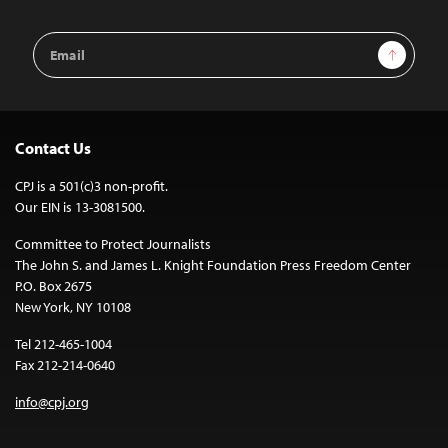
Email
Sign Up
Address
Contact Us
CPJ is a 501(c)3 non-profit.
Our EIN is 13-3081500.
Committee to Protect Journalists
The John S. and James L. Knight Foundation Press Freedom Center
P.O. Box 2675
New York, NY 10108
Tel 212-465-1004
Fax 212-214-0640
info@cpj.org