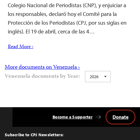
Colegio Nacional de Periodistas (CNP), y enjuiciar a
los responsables, declaró hoy el Comité para la
Protección de los Periodistas (CPJ, por sus siglas en
inglés). El 19 de abril, cerca de las 4…
Read More ›
More documents on Venezuela ›
Venezuela documents by Year:
2026
Donate
Become a Supporter
Back
to
Top
Subscribe to CPJ Newsletters: