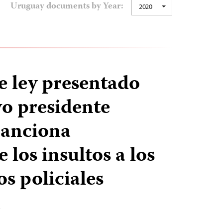
Uruguay documents by Year:
2020
e ley presentado
vo presidente
sanciona
los insultos a los
s policiales
T