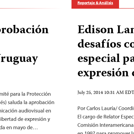
Reportaje & Análisis
probación
Edison La
desafíos c
Uruguay
especial pa
expresión 
July 25, 2014 10:31 AM ED
ité para la Protección
glés) saluda la aprobación
Por Carlos Lauría/ Coord
nicación audiovisual en
El cargo de Relator Espec
libertad de expresión y
Comisión Interamericana
ntada en mayo de…
en 1997 para promover la 