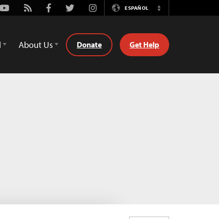
Youtube
Rss
Facebook
Twitter
Instagram
ESPAÑOL
Switch
Language
d
About Us
Donate
Get Help