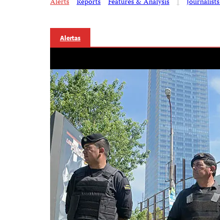
Alerts
Reports
Features & Analysis
|
Journalist
Alertas