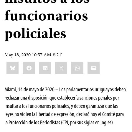
funcionarios
policiales
May 18, 2020 10:57 AM EDT
Share
Bluesky
Facebook
LinkedIn
X
WhatsApp
Email
this:
Miami, 14 de mayo de 2020 – Los parlamentarios uruguayos deben
rechazar una disposición que establecería sanciones penales por
insultar a los funcionarios policiales, y deben garantizar que las
leyes no violen la libertad de expresión, declaró hoy el Comité para
la Protección de los Periodistas (CPJ, por sus siglas en inglés).