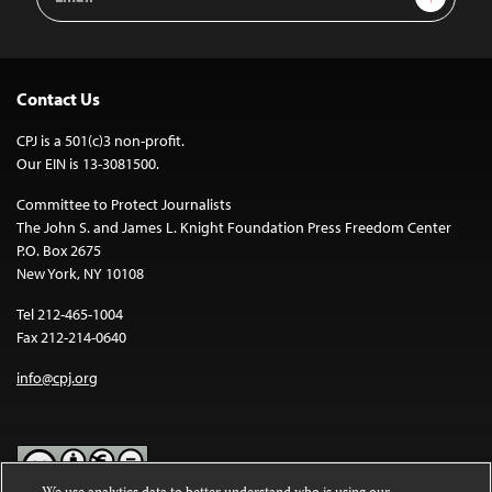
Address
Contact Us
CPJ is a 501(c)3 non-profit.
Our EIN is 13-3081500.
Committee to Protect Journalists
The John S. and James L. Knight Foundation Press Freedom Center
P.O. Box 2675
New York, NY 10108
Tel 212-465-1004
Fax 212-214-0640
info@cpj.org