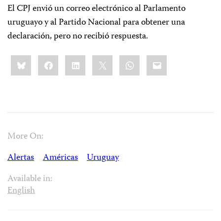
El CPJ envió un correo electrónico al Parlamento
uruguayo y al Partido Nacional para obtener una
declaración, pero no recibió respuesta.
Share
Bluesky
Facebook
LinkedIn
X
WhatsApp
Email
this:
More On:
Alertas
Américas
Uruguay
Available in:
English