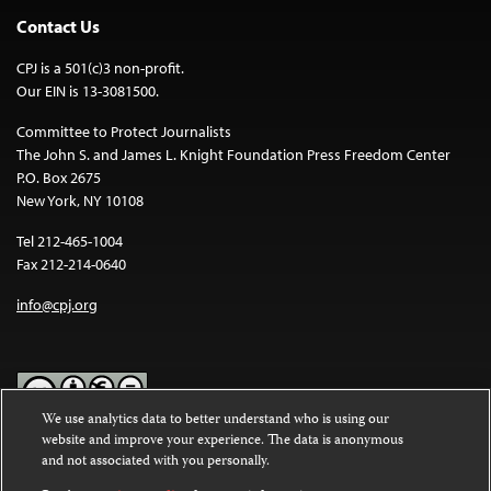
Contact Us
CPJ is a 501(c)3 non-profit.
Our EIN is 13-3081500.
Committee to Protect Journalists
The John S. and James L. Knight Foundation Press Freedom Center
P.O. Box 2675
New York, NY 10108
Tel 212-465-1004
Fax 212-214-0640
info@cpj.org
We use analytics data to better understand who is using our
website and improve your experience. The data is anonymous
Except where noted, text on this website is licensed under a
Creative
and not associated with you personally.
Commons Attribution-NonCommercial-NoDerivatives 4.0