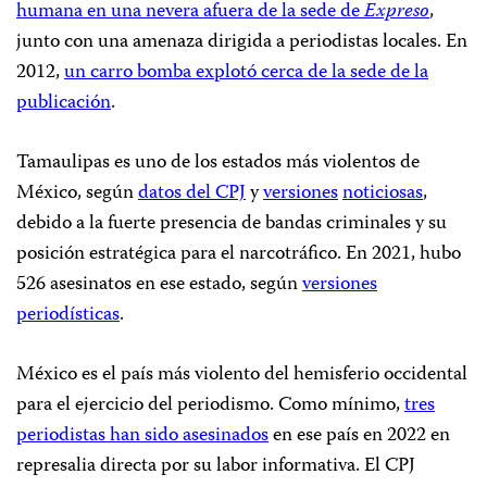
humana en una nevera afuera de la sede de
Expreso
,
junto con una amenaza dirigida a periodistas locales. En
2012,
un carro bomba explotó cerca de la sede de la
publicación
.
Tamaulipas es uno de los estados más violentos de
México, según
datos del CPJ
y
versiones
noticiosas
,
debido a la fuerte presencia de bandas criminales y su
posición estratégica para el narcotráfico. En 2021, hubo
526 asesinatos en ese estado, según
versiones
periodísticas
.
México es el país más violento del hemisferio occidental
para el ejercicio del periodismo. Como mínimo,
tres
periodistas han sido asesinados
en ese país en 2022 en
represalia directa por su labor informativa. El CPJ