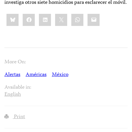
investiga otros siete homicidios para esclarecer el móvil.
Share
Bluesky
Facebook
LinkedIn
X
WhatsApp
Email
this:
More On:
Alertas
Américas
México
Available in:
English
Print