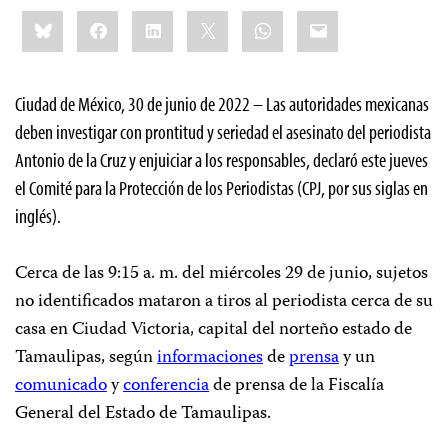
Share
Bluesky
Facebook
LinkedIn
X
WhatsApp
Email
this:
Ciudad de México, 30 de junio de 2022 – Las autoridades mexicanas
deben investigar con prontitud y seriedad el asesinato del periodista
Antonio de la Cruz y enjuiciar a los responsables, declaró este jueves
el Comité para la Protección de los Periodistas (CPJ, por sus siglas en
inglés).
Cerca de las 9:15 a. m. del miércoles 29 de junio, sujetos
no identificados mataron a tiros al periodista cerca de su
casa en Ciudad Victoria, capital del norteño estado de
Tamaulipas, según
informaciones
de
prensa
y un
comunicado
y
conferencia
de prensa de la Fiscalía
General del Estado de Tamaulipas.