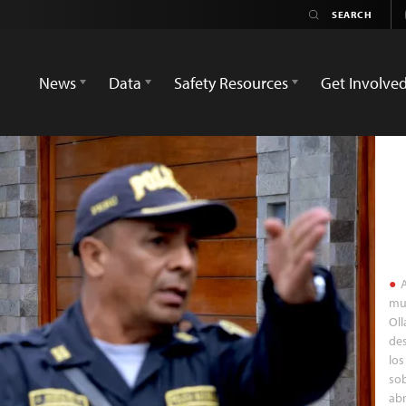
News
Data
Safety Resources
Get Involve
A
mud
Oll
de
los
sob
abr