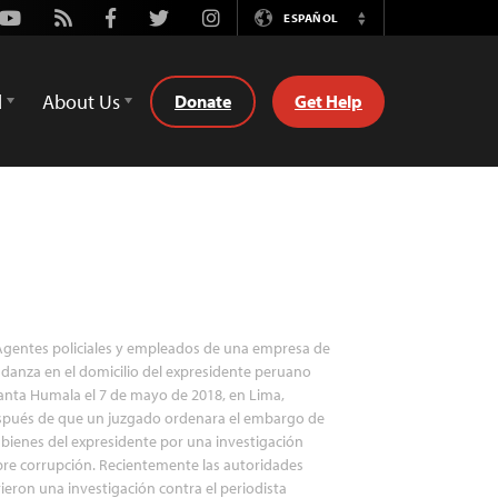
Youtube
Rss
Facebook
Twitter
Instagram
ESPAÑOL
Switch
Language
d
About Us
Donate
Get Help
gentes policiales y empleados de una empresa de
anza en el domicilio del expresidente peruano
anta Humala el 7 de mayo de 2018, en Lima,
spués de que un juzgado ordenara el embargo de
 bienes del expresidente por una investigación
re corrupción. Recientemente las autoridades
ieron una investigación contra el periodista