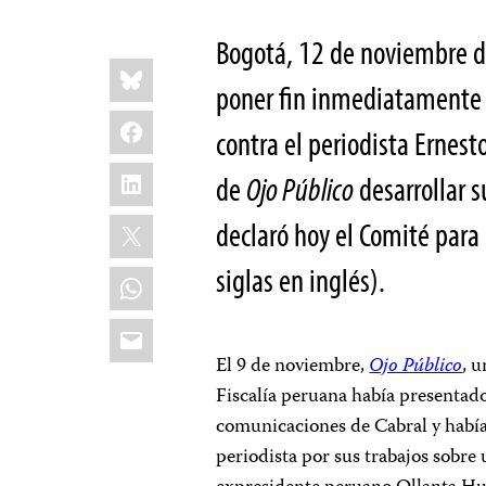
Bogotá, 12 de noviembre d
Share
Bluesky
this:
poner fin inmediatamente a
Facebook
contra el periodista Ernest
LinkedIn
de
Ojo Público
desarrollar s
X
declaró hoy el Comité para 
siglas en inglés).
WhatsApp
Email
El 9 de noviembre,
Ojo Público
, 
Fiscalía peruana había presentado
comunicaciones de Cabral y había 
periodista por sus trabajos sobre