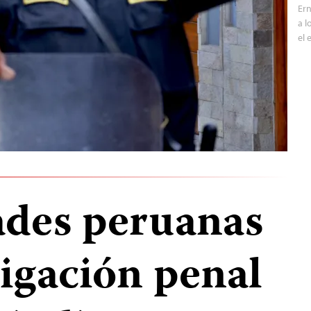
Ern
a l
el 
ades peruanas
tigación penal