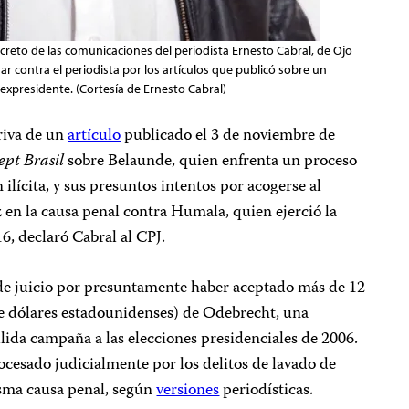
secreto de las comunicaciones del periodista Ernesto Cabral, de Ojo
nar contra el periodista por los artículos que publicó sobre un
expresidente. (Cortesía de Ernesto Cabral)
riva de un
artículo
publicado el 3 de noviembre de
ept Brasil
sobre Belaunde, quien enfrenta un proceso
n ilícita, y sus presuntos intentos por acogerse al
z en la causa penal contra Humala, quien ejerció la
16, declaró Cabral al CPJ.
de juicio por presuntamente haber aceptado más de 12
de dólares estadounidenses) de Odebrecht, una
llida campaña a las elecciones presidenciales de 2006.
ocesado judicialmente por los delitos de lavado de
isma causa penal, según
versiones
periodísticas.