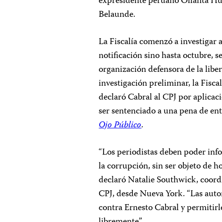
expresidente peruano Ollanta Hum
Belaunde.
La Fiscalía comenzó a investigar a
notificación sino hasta octubre, 
organización defensora de la libe
investigación preliminar, la Fisca
declaró Cabral al CPJ por aplica
ser sentenciado a una pena de ent
Ojo Público
.
“Los periodistas deben poder inf
la corrupción, sin ser objeto de ho
declaró Natalie Southwick, coord
CPJ, desde Nueva York. “Las auto
contra Ernesto Cabral y permitirle
libremente”.