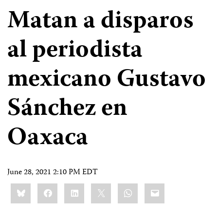
Matan a disparos
al periodista
mexicano Gustavo
Sánchez en
Oaxaca
June 28, 2021 2:10 PM EDT
Share
Bluesky
Facebook
LinkedIn
X
WhatsApp
Email
this: