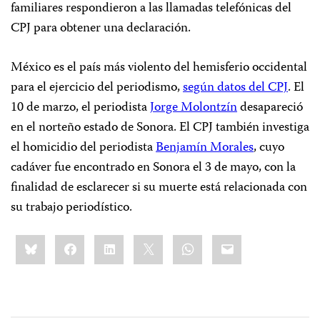
familiares respondieron a las llamadas telefónicas del
CPJ para obtener una declaración.
México es el país más violento del hemisferio occidental
para el ejercicio del periodismo,
según datos del CPJ
. El
10 de marzo, el periodista
Jorge Molontzín
desapareció
en el norteño estado de Sonora. El CPJ también investiga
el homicidio del periodista
Benjamín Morales
, cuyo
cadáver fue encontrado en Sonora el 3 de mayo, con la
finalidad de esclarecer si su muerte está relacionada con
su trabajo periodístico.
Share
Bluesky
Facebook
LinkedIn
X
WhatsApp
Email
this: