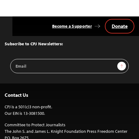
Donate
Become a Supporter
Back
to
Top
Subscribe to CPJ Newsletters:
Email
Sign Up
Address
Contact Us
CPJ is a 501(c)3 non-profit.
Our EIN is 13-3081500.
Committee to Protect Journalists
The John S. and James L. Knight Foundation Press Freedom Center
P.O. Box 2675