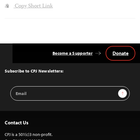
Copy Short Link
Donate
Become a Supporter
Back
to
Top
Subscribe to CPJ Newsletters:
Email
Sign Up
Address
Contact Us
CPJ is a 501(c)3 non-profit.