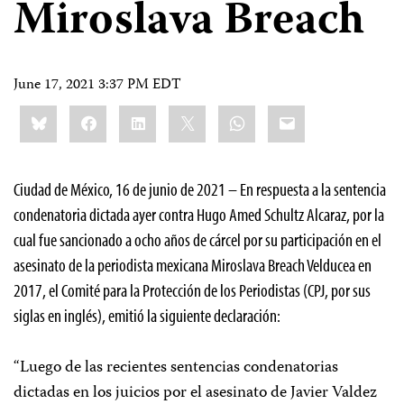
Miroslava Breach
June 17, 2021 3:37 PM EDT
Share
Bluesky
Facebook
LinkedIn
X
WhatsApp
Email
this:
Ciudad de México, 16 de junio de 2021 – En respuesta a la sentencia
condenatoria dictada ayer contra Hugo Amed Schultz Alcaraz, por la
cual fue sancionado a ocho años de cárcel por su participación en el
asesinato de la periodista mexicana Miroslava Breach Velducea en
2017, el Comité para la Protección de los Periodistas (CPJ, por sus
siglas en inglés), emitió la siguiente declaración:
“Luego de las recientes sentencias condenatorias
dictadas en los juicios por el asesinato de Javier Valdez