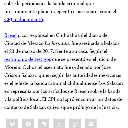
sobre la periodista a la banda criminal que
presuntamente planeó y ejecutó el asesinato, como el
CPJ lo documentó
.
Breach
, corresponsal en Chihuahua del diario de
Ciudad de México
La Jornada
, fue asesinada a balazos
el 23 de marzo de 2017, frente a su casa. Según el
testimonio de testigos
que se presentó en el juicio de
Moreno Ochoa, el asesinato fue ordenado por José
Crispín Salazar, quien según las autoridades mexicanas
es el jefe de la banda criminal chihuahuense Los Salazar,
en represalia por los artículos de Breach sobre la banda
y la política local. El CPJ no logró encontrar los datos de
contacto de Salazar, quien sigue prófugo de la Justicia.
Share
Bluesky
Facebook
LinkedIn
X
WhatsApp
Email
this: