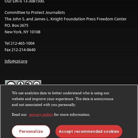
Our EIN is 13-3081500.
Committee to Protect Journalists
The John S. and James L. Knight Foundation Press Freedom Center
P.O. Box 2675
New York, NY 10108
Tel 212-465-1004
Fax 212-214-0640
info@cpj.org
We use analytics data to better understand who is using our
website and improve your experience. The data is anonymous
Except where noted, text on this website is licensed under a
Creative
and not associated with you personally.
Commons Attribution-NonCommercial-NoDerivatives 4.0
International License
.
Read our
privacy policy
for more information.
Images and other media are not covered by the Creative Commons
license. For more information about permissions, see our
FAQs
.
Personalize
Accept recommended cookies