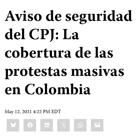
Aviso de seguridad
del CPJ: La
cobertura de las
protestas masivas
en Colombia
May 12, 2021 4:22 PM EDT
Share
Bluesky
Facebook
LinkedIn
X
WhatsApp
Email
this: