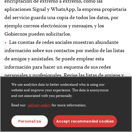
encriptación de extremo a extremo, como las
aplicaciones Signal y WhatsApp, la empresa propietaria
del servicio guarda una copia de todos los datos, por
ejemplo correos electrónicos y mensajes, y los
Gobiernos pueden solicitarlos.
Las cuentas de redes sociales muestran abundante
información sobre sus contactos por medio de las listas
de amigos y amistades. Se puede emplear esta
información para hacer un esquema de sus redes
personales y profesionales. Revise las listas de amigos y
seguidores en las redes sociales y saque a toda persona
We use analytics data to better understand who is using our
website and improve your experience. The data is anonymous
que usted crea que ponga en riesgo a usted y a otros.
and not associated with you personally.
Una copia de estos datos seguirá existiendo en el
Read our
privacy policy
for more information.
servidor de la empresa y los Gobiernos pueden
solicitarla.
Personalize
Accept recommended cookies
Tenga en cuenta que las fotos y los videos