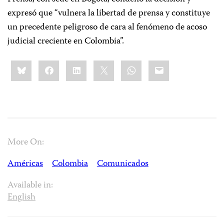
expresó que “vulnera la libertad de prensa y constituye
un precedente peligroso de cara al fenómeno de acoso
judicial creciente en Colombia”.
Share
Bluesky
Facebook
LinkedIn
X
WhatsApp
Email
this:
More On:
Américas
Colombia
Comunicados
Available in:
English