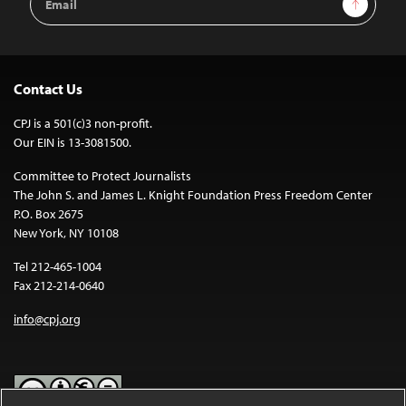
Sign Up
Address
Contact Us
CPJ is a 501(c)3 non-profit.
Our EIN is 13-3081500.
Committee to Protect Journalists
The John S. and James L. Knight Foundation Press Freedom Center
P.O. Box 2675
New York, NY 10108
Tel 212-465-1004
Fax 212-214-0640
info@cpj.org