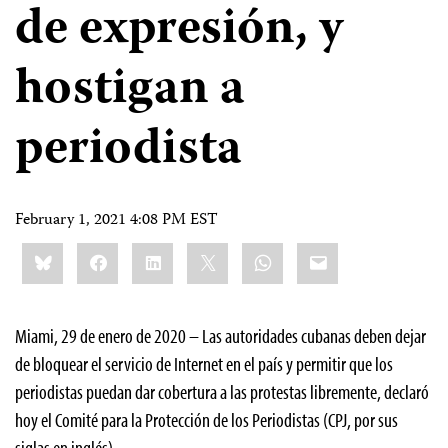
de expresión, y
hostigan a
periodista
February 1, 2021 4:08 PM EST
Share
Bluesky
Facebook
LinkedIn
X
WhatsApp
Email
this:
Miami, 29 de enero de 2020 – Las autoridades cubanas deben dejar
de bloquear el servicio de Internet en el país y permitir que los
periodistas puedan dar cobertura a las protestas libremente, declaró
hoy el Comité para la Protección de los Periodistas (CPJ, por sus
siglas en inglés).