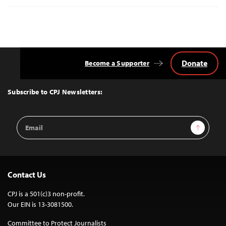
Donate
Become a Supporter
Back
to
Top
Subscribe to CPJ Newsletters:
Email
Sign Up
Address
Contact Us
CPJ is a 501(c)3 non-profit.
Our EIN is 13-3081500.
Committee to Protect Journalists