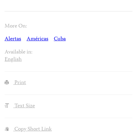
More On:
Alertas
Américas
Cuba
Available in:
English
Print
Text Size
Copy Short Link