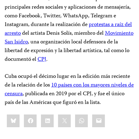
principales redes sociales y aplicaciones de mensajería,
como Facebook, Twitter, WhatsApp, Telegram e
Instagram, durante la realización de
protestas a raíz del
arresto
del artista Denis Solís, miembro del
Movimiento
San Isidro
, una organización local defensora de la
libertad de expresión y la libertad artística, tal como lo
documentó el
CPJ
.
Cuba ocupó el décimo lugar en la edición más reciente
de la relación de los
10 países con los mayores niveles de
censura
, publicada en 2019 por el CPJ, y fue el único
país de las Américas que figuró en la lista.
Share
Bluesky
Facebook
LinkedIn
X
WhatsApp
Email
this: