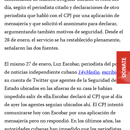
día, según el periodista citado y declaraciones de otro
periodista que habló con el CPJ por una aplicación de
mensajería y que solicitó el anonimato para declarar,
argumentando también motivos de seguridad. Desde el
28 de enero, el servicio se ha restablecido plenamente,
señalaron las dos fuentes.
DONATE
El mismo 27 de enero, Luz Escobar, periodista del portal
de noticias independiente cubano
14yMedio
,
escribió
en
su cuenta de Twitter que agentes de la Seguridad del
Estado ubicados en las afueras de su casa le habían
impedido salir de ella.Escobar declaró al CPJ que al día
de ayer los agentes seguían ubicados ahí. El CPJ intentó
comunicarse hoy con Escobar por una aplicación de
mensajería pero no respondió. En los últimos años, las
autoridades cubanas han impedido que los periodistas