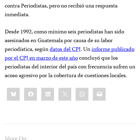
contra Periodistas, pero no recibió una respuesta
inmediata.
Desde 1992, como mínimo seis periodistas han sido
asesinados en Guatemala por causa de su labor
periodística, según
datos del CPJ
. Un
informe publicado
por el CPJ en marzo de este año
concluyó que los
periodistas del interior del país con frecuencia sufren un
acoso agresivo por la cobertura de cuestiones locales.
Share
Bluesky
Facebook
LinkedIn
X
WhatsApp
Email
this:
More On: