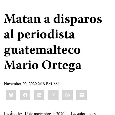
Matan a disparos
al periodista
guatemalteco
Mario Ortega
November 20, 2020 2:13 PM EST
Share
Bluesky
Facebook
LinkedIn
X
WhatsApp
Email
this:
Los Ángeles, 18 de noviembre de 2020 — Las autoridades