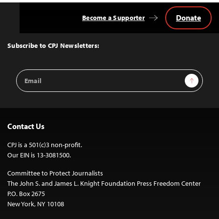
Donate
Become a Supporter
Back
to
Top
Subscribe to CPJ Newsletters:
Email
Sign Up
Address
Contact Us
CPJ is a 501(c)3 non-profit.
Our EIN is 13-3081500.
Committee to Protect Journalists
The John S. and James L. Knight Foundation Press Freedom Center
P.O. Box 2675
New York, NY 10108