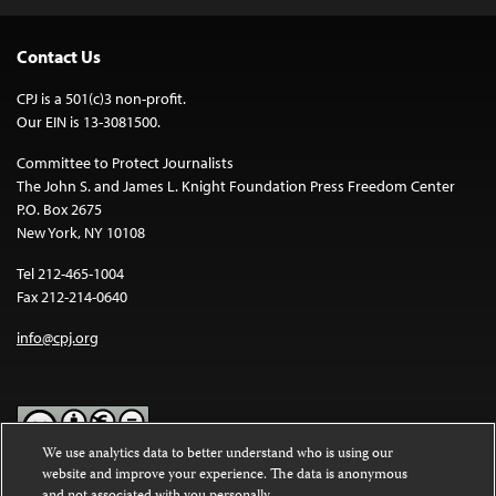
Contact Us
CPJ is a 501(c)3 non-profit.
Our EIN is 13-3081500.
Committee to Protect Journalists
The John S. and James L. Knight Foundation Press Freedom Center
P.O. Box 2675
New York, NY 10108
Tel 212-465-1004
Fax 212-214-0640
info@cpj.org
We use analytics data to better understand who is using our
website and improve your experience. The data is anonymous
Except where noted, text on this website is licensed under a
Creative