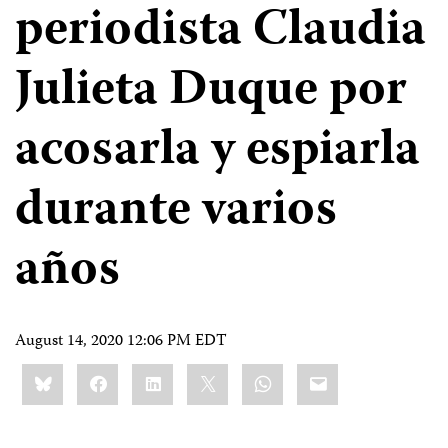
periodista Claudia
Julieta Duque por
acosarla y espiarla
durante varios
años
August 14, 2020 12:06 PM EDT
Share
Bluesky
Facebook
LinkedIn
X
WhatsApp
Email
this: