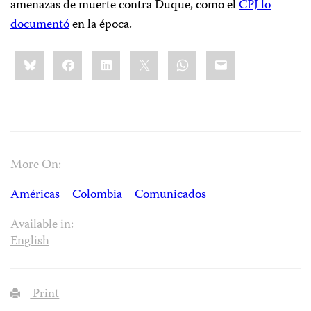
amenazas de muerte contra Duque, como el
CPJ lo
documentó
en la época.
Share
Bluesky
Facebook
LinkedIn
X
WhatsApp
Email
this:
More On:
Américas
Colombia
Comunicados
Available in:
English
Print