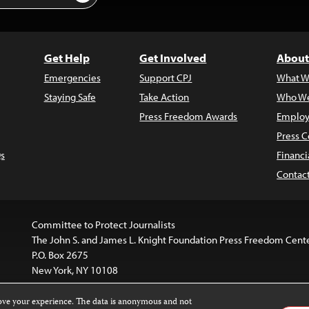
Get Help
Get Involved
About
Emergencies
Support CPJ
What W
Staying Safe
Take Action
Who We
Press Freedom Awards
Employ
Press C
s
Financi
Contac
Committee to Protect Journalists
The John S. and James L. Knight Foundation Press Freedom Cent
P.O. Box 2675
New York, NY 10108
rove your experience. The data is anonymous and not