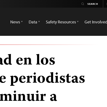
News
Data
Safety Resources
Get Involve
d en los
e periodistas
sminuir a