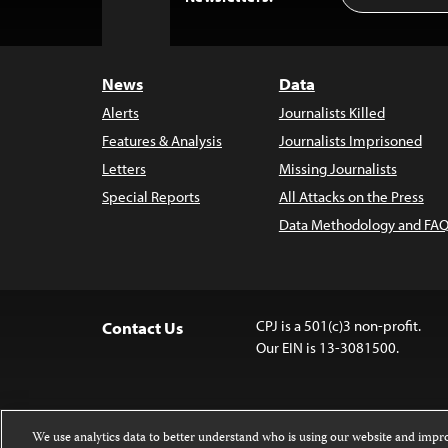
to
Top
News
Data
Alerts
Journalists Killed
Features & Analysis
Journalists Imprisoned
Letters
Missing Journalists
Special Reports
All Attacks on the Press
Data Methodology and FAQ
CPJ is a 501(c)3 non-profit.
Contact Us
Our EIN is 13-3081500.
We use analytics data to better understand who is using our website and imp