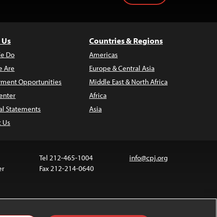
 Us
Countries & Regions
e Do
Americas
 Are
Europe & Central Asia
ment Opportunities
Middle East & North Africa
enter
Africa
al Statements
Asia
t Us
Tel 212-465-1004
info@cpj.org
er
Fax 212-214-0640