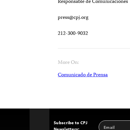
Responsable de Comunicaciones
press@cpj.org
212-300-9032
More On:
Comunicado de Prensa
Subscribe to CPJ
Email
Back
Newsletters:
Address