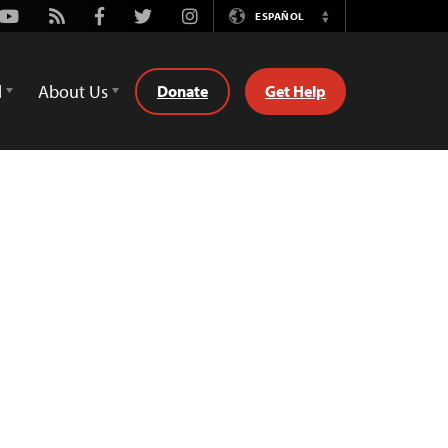
Youtube
Rss
Facebook
Twitter
Instagram
ESPAÑOL
Switch
Language
d
About Us
Donate
Get Help