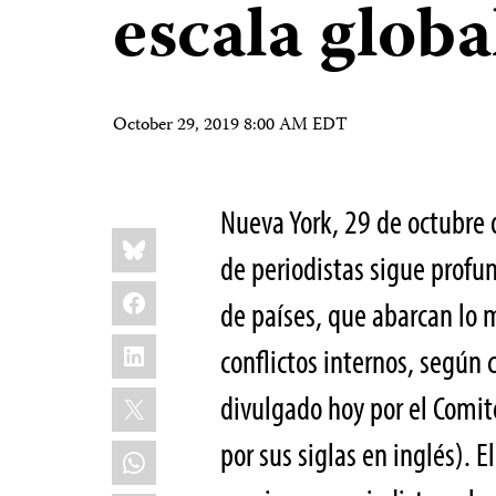
escala globa
October 29, 2019 8:00 AM EDT
Nueva York, 29 de octubr
Share
Bluesky
this:
de periodistas sigue prof
Facebook
de países, que abarcan lo
LinkedIn
conflictos internos, según 
X
divulgado hoy por el Comité
por sus siglas en inglés). 
WhatsApp