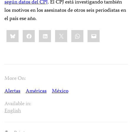
según datos del CPJ
. El CPJ está investigando también
los motivos en los asesinatos de otros seis periodistas en
el país ese año.
Share
Bluesky
Facebook
LinkedIn
X
WhatsApp
Email
this:
More On:
Alertas
Américas
México
Available in:
English