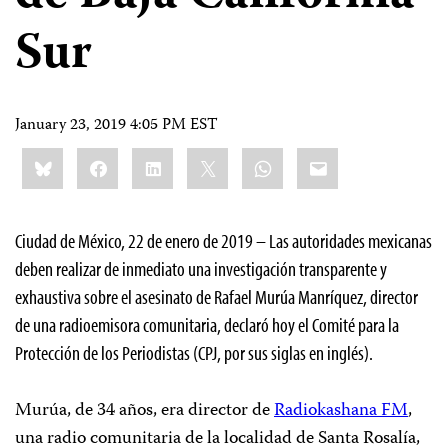
Sur
January 23, 2019 4:05 PM EST
Share
Bluesky
Facebook
LinkedIn
X
WhatsApp
Email
this:
Ciudad de México, 22 de enero de 2019 – Las autoridades mexicanas
deben realizar de inmediato una investigación transparente y
exhaustiva sobre el asesinato de Rafael Murúa Manríquez, director
de una radioemisora comunitaria, declaró hoy el Comité para la
Protección de los Periodistas (CPJ, por sus siglas en inglés).
Murúa, de 34 años, era director de
Radiokashana FM
,
una radio comunitaria de la localidad de Santa Rosalía,